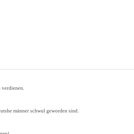
n verdienen.
 deutshe männer schwul geworden sind.
ügen!