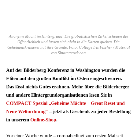
Anonyme Macht im Hintergrund: Die globalistischen Zirkel scheuen die
Öffentlichkeit und lassen sich nicht in die Karten gucken. Die
Geheimniskrämerei hat ihre Gründe. Foto: Collage Iris Fischer / Material
von Shutterstock.com
Auf der Bilderberg-Konferenz in Washington wurden die
Eliten auf den großen Konflikt im Osten eingeschworen.
Das lässt nichts Gutes erahnen. Mehr über die Bilderberger
und andere Hintergrundorganisationen lesen Sie in
COMPACT-Spezial „Geheime Mächte – Great Reset und
Neue Weltordnung“
– jetzt als Geschenk zu jeder Bestellung
in unserem
Online-Shop
.
Vor einer Woche wurde – coronabedingt zum ersten Mal seit