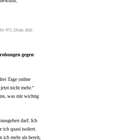
 bewusst.
der RTL-Show. Bild:
drohungen gegen
rei Tage online
etzt nicht mehr.“
ann, was mir wichtig
 rausgehen darf. Ich
ich quasi isoliert.
n ich mehr als bereit,