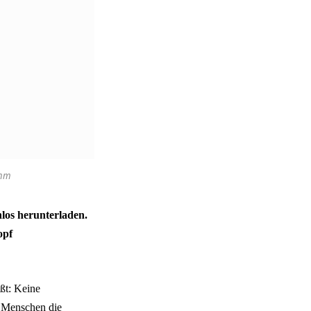
emm
los herunterladen.
opf
ißt: Keine
e Menschen die