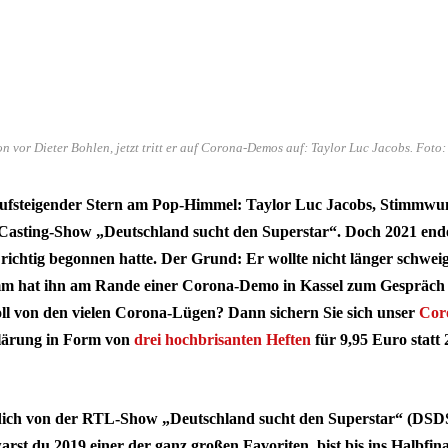
n vor Dieter Bohlen, jetzt tritt er auf Corona-Demos auf: Taylor Luc Jacobs. Fot
 aufsteigender Stern am Pop-Himmel: Taylor Luc Jacobs, Stimmw
r Casting-Show „Deutschland sucht den Superstar“. Doch 2021 ende
e richtig begonnen hatte. Der Grund: Er wollte nicht länger sch
m hat ihn am Rande einer Corona-Demo in Kassel zum Gespräch g
oll von den vielen Corona-Lügen? Dann sichern Sie sich unser
Cor
klärung in Form von
drei hochbrisanten Heften
für 9,95 Euro statt
dich von der RTL-Show „Deutschland sucht den Superstar“ (DSDS
arst du 2019 einer der ganz großen Favoriten, bist bis ins Halbfi