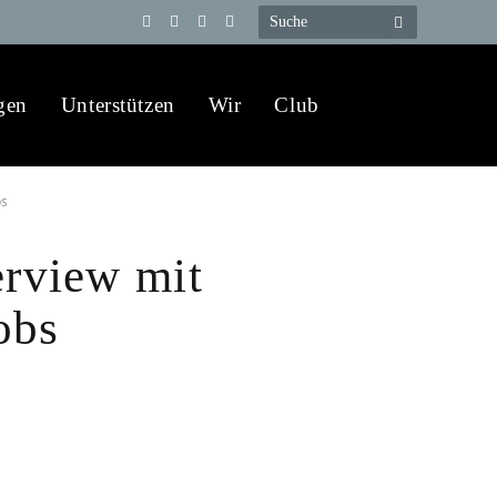
Telegram
YouTube
X
WhatsApp
(Twitter)
gen
Unterstützen
Wir
Club
bs
erview mit
obs