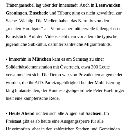
Tränengasnebel lag über der Innenstadt. Auch in
Leeuwarden
,
Groningen
,
Enschede
und Tilburg ging es nicht gewaltfrei zur
Sache. Wichtig: Die Medien haben das Narrativ von den
„rechten Hooligans“ als Verursacher mittlerweile fallengelassen.
Kunststück: Auf den Videos sieht man vor allem die typische
jugendliche Subkultur, darunter zahlreiche Migrantenkids.
▪️ Immerhin in
München
kam es am Samstag zu einer
Solidaritätsdemonstration mit Österreich, etwa 300 Leute
versammelten sich. Die Demo war von Privatleuten angemeldet
worden, die ihr AfD-Parteizugehörigkeit bei der Mobilisierung
klug hintanstellten, der Bundestagsabgeordnete Peter Boehringer
hielt eine kämpferische Rede.
▪️
Heute Abend
richten sich alle Augen auf
Sachsen
. Im
Freistaat gibt es ab heute eine Ausgangssperre für alle
Ungeimpften, aber in den zahlreichen Städten und Gemeinden,