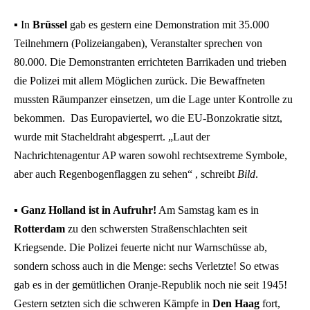
▪️ In
Brüssel
gab es gestern eine Demonstration mit 35.000
Teilnehmern (Polizeiangaben), Veranstalter sprechen von
80.000. Die Demonstranten errichteten Barrikaden und trieben
die Polizei mit allem Möglichen zurück. Die Bewaffneten
mussten Räumpanzer einsetzen, um die Lage unter Kontrolle zu
bekommen. Das Europaviertel, wo die EU-Bonzokratie sitzt,
wurde mit Stacheldraht abgesperrt. „Laut der
Nachrichtenagentur AP waren sowohl rechtsextreme Symbole,
aber auch Regenbogenflaggen zu sehen“ , schreibt
Bild
.
▪️
Ganz Holland ist in Aufruhr!
Am Samstag kam es in
Rotterdam
zu den schwersten Straßenschlachten seit
Kriegsende. Die Polizei feuerte nicht nur Warnschüsse ab,
sondern schoss auch in die Menge: sechs Verletzte! So etwas
gab es in der gemütlichen Oranje-Republik noch nie seit 1945!
Gestern setzten sich die schweren Kämpfe in
Den Haag
fort,