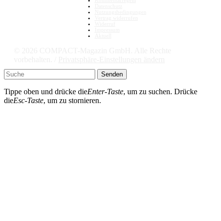
Datenschutz
Nutzungsbedingungen
Vertrag widerrufen
Widerruf
Impressum
Aktuell
© 2026 COMPACT-Magazin GmbH. Alle Rechte
vorbehalten. /
Privatsphäre-Einstellungen ändern
Senden
Tippe oben und drücke die
Enter-Taste
, um zu suchen. Drücke
die
Esc-Taste
, um zu stornieren.