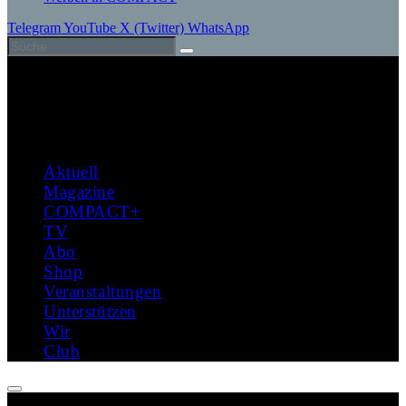
Telegram
YouTube
X (Twitter)
WhatsApp
Aktuell
Magazine
COMPACT+
TV
Abo
Shop
Veranstaltungen
Unterstützen
Wir
Club