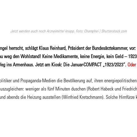
Jetzt werden auch noch Arzneimittel knapp. Foto: Champhei | Shutterstock.com
l herrscht, schlägt Klaus Reinhard, Präsident der Bundesärztekammer, vor:
au weg den Wohlstand! Keine Medikamente, keine Energie, kein Geld – 1923 
eg ins Armenhaus. Jetzt am Kiosk: Die Januar-COMPACT „1923/2023“.
Oder 
 Politiker und Propaganda-Medien die Bevölkerung auf, ihren energiepolitische
auszugleichen: weniger als fünf Minuten duschen (Robert Habeck und Friedrich
nd abends die Heizung ausstellen (Winfried Kretschmann). Solche Hirnfürze 