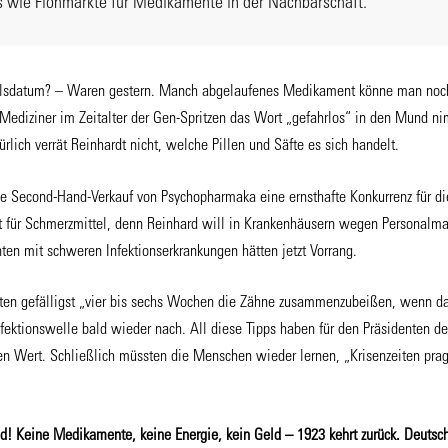
 wie Flohmärkte für Medikamente in der Nachbarschaft.“
fallsdatum? – Waren gestern. Manch abgelaufenes Medikament könne man noch
ediziner im Zeitalter der Gen-Spritzen das Wort „gefahrlos“ in den Mund ni
ürlich verrät Reinhardt nicht, welche Pillen und Säfte es sich handelt.
eie Second-Hand-Verkauf von Psychopharmaka eine ernsthafte Konkurrenz für d
ilt für Schmerzmittel, denn Reinhard will in Krankenhäusern wegen Personalma
ten mit schweren Infektionserkrankungen hätten jetzt Vorrang.
en gefälligst „vier bis sechs Wochen die Zähne zusammenzubeißen, wenn das
Infektionswelle bald wieder nach. All diese Tipps haben für den Präsidenten 
n Wert. Schließlich müssten die Menschen wieder lernen, „Krisenzeiten prag
! Keine Medikamente, keine Energie, kein Geld – 1923 kehrt zurück. Deutsc