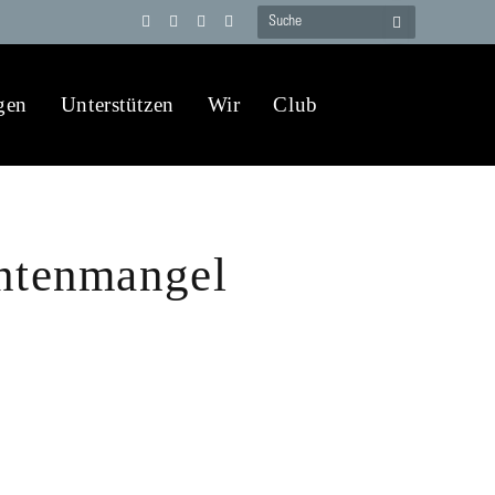
Telegram
YouTube
X
WhatsApp
(Twitter)
gen
Unterstützen
Wir
Club
ntenmangel