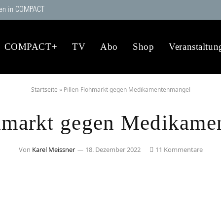
en in COMPACT
COMPACT+
TV
Abo
Shop
Veranstaltun
Startseite
»
Pillen-Flohmarkt gegen Medikamentenmangel
ohmarkt gegen Medikame
Von
Karel Meissner
18. Dezember 2022
11 Kommentare