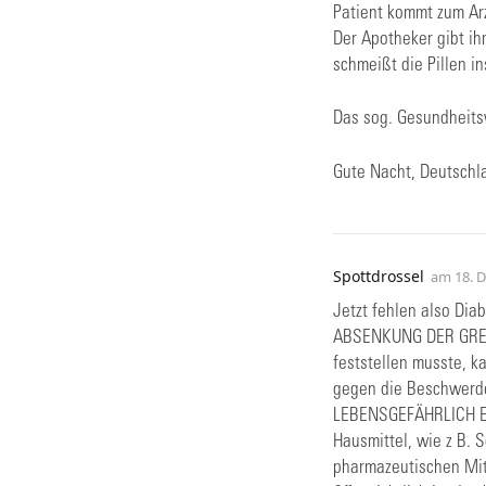
Patient kommt zum Arz
Der Apotheker gibt ih
schmeißt die Pillen in
Das sog. Gesundheits
Gute Nacht, Deutschl
Spottdrossel
am
18. 
Jetzt fehlen also Dia
ABSENKUNG DER GRENZ
feststellen musste, k
gegen die Beschwerde
LEBENSGEFÄHRLICH ER
Hausmittel, wie z B.
pharmazeutischen Mitt