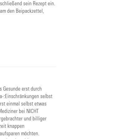
nschließend sein Rezept ein.
sam den Beipackzettel,
ls Gesunde erst durch
-:Einschränkungen selbst
erst einmal selbst etwas
Mediziner bei NICHT
brachter und billiger
zeit knappen
r aufsparen möchten.