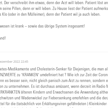
t. Der verschreibt ihm etwas, denn der Arzt will leben. Patient löst a
m seine Pillen, denn er will leben. Zu Hause liest der Patient aufmerk
s Klo (oder in den Mülleimer), denn der Patient wil ja auch leben.
wesen ist krank – sowie das übrige System insgesamt!
and!
Dezember 2022 22:45
betes-Medikamente und Cholesterin-Senker für Diejenigen, die man a
WERTE zu "KRANKEN" umdefiniert hat ? Wie ich zur Zeit der Corona
ann es besser sein, nicht gleich panisch zum Arzt zu rennen, sondern 
n zu unternehmen. Es ist durchaus amüsant, wenn derzeit im Radio 
KRANKTEN älteren Kindern und Erwachsenen die Anwendung altherge
 Schwitzen und Wadenwickel zur Fiebersenkung emofehlen und die der
el für die (tatsächlich von Erkältungsviren gefährdeten ) Kleinkinde