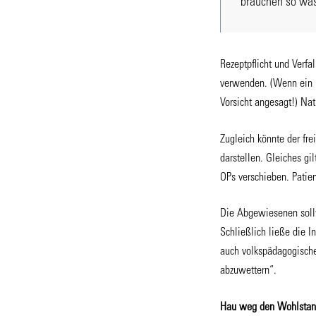
brauchen so was
Rezeptpflicht und Ver
verwenden. (Wenn ein M
Vorsicht angesagt!) Nat
Zugleich könnte der fr
darstellen. Gleiches g
OPs verschieben. Patien
Die Abgewiesenen sollt
Schließlich ließe die 
auch volkspädagogische
abzuwettern“.
Hau weg den Wohlstand