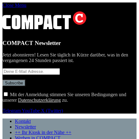
Close Menu
COMPACT Newsletter
Jetzt abonnieren! Lesen Sie täglich in Kürze darüber, was in den
vergangenen 24 Stunden passiert ist.
Mit der Anmeldung stimmen Sie unseren Bedingungen und
unserer
Datenschutzerklärung
zu.
Telegram
YouTube
X (Twitter)
Kontakt
Newsletter
++ Ihr Kiosk in der Nähe ++
Werben in COMPACT