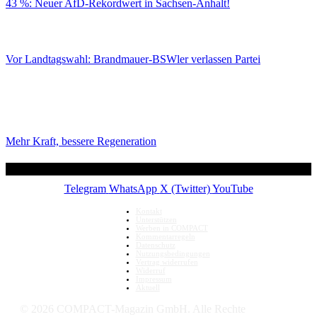
43 %: Neuer AfD-Rekordwert in Sachsen-Anhalt!
Vor Landtagswahl: Brandmauer-BSWler verlassen Partei
Mehr Kraft, bessere Regeneration
Telegram
WhatsApp
X (Twitter)
YouTube
Kontakt
Unterstützen
Werben in COMPACT
Kommentarregeln
Datenschutz
Nutzungsbedingungen
Vertrag widerrufen
Widerruf
Impressum
Aktuell
© 2026 COMPACT-Magazin GmbH. Alle Rechte