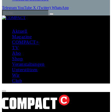
Telegram
YouTube
X (Twitter)
WhatsApp
Aktuell
Magazine
COMPACT+
TV
Abo
Shop
Veranstaltungen
Unterstützen
Wir
Club