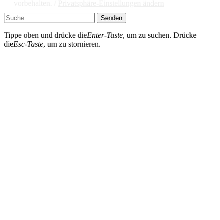
vorbehalten. /
Privatsphäre-Einstellungen ändern
Senden
Tippe oben und drücke die
Enter-Taste
, um zu suchen. Drücke
die
Esc-Taste
, um zu stornieren.