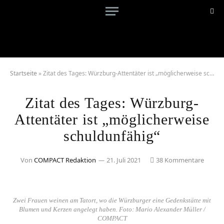
Startseite
»
Zitat des Tages: Würzburg-Attentäter ist „möglicherweise schuldunfähig“
Zitat des Tages: Würzburg-
Attentäter ist „möglicherweise
schuldunfähig“
Von
COMPACT Redaktion
21. Juli 2021
38 Kommentare
Zwei Frauen weinen am Tatort, wo die Würzburger eine Gedenkstätte mit
Blumen und Kerzen angelegt haben. Foto: Mario Alexander Müller /
COMPACT