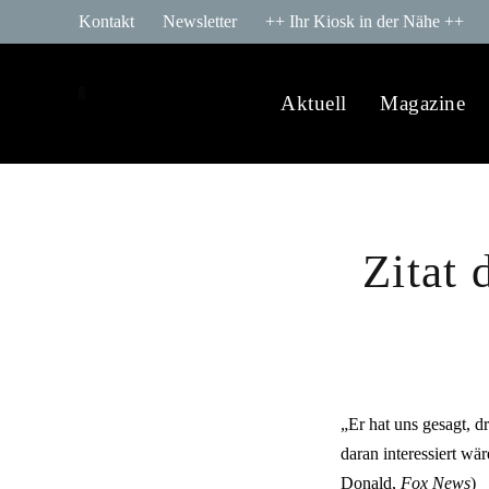
Kontakt
Newsletter
++ Ihr Kiosk in der Nähe ++
Aktuell
Magazine
Zitat
„Er hat uns gesagt, dr
daran interessiert wä
Donald,
Fox News
)