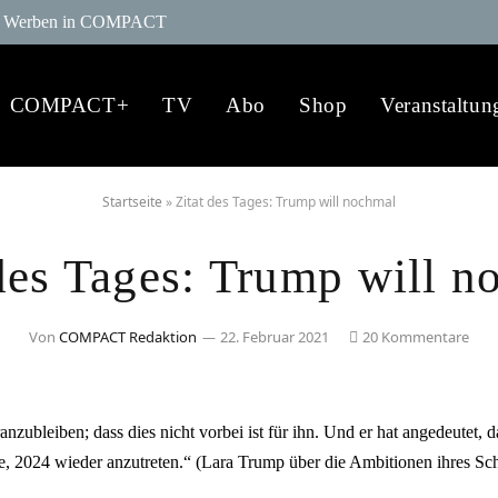
Werben in COMPACT
COMPACT+
TV
Abo
Shop
Veranstaltun
Startseite
»
Zitat des Tages: Trump will nochmal
 des Tages: Trump will n
Von
COMPACT Redaktion
22. Februar 2021
20 Kommentare
anzubleiben; dass dies nicht vorbei ist für ihn. Und er hat angedeutet, 
re, 2024 wieder anzutreten.“ (Lara Trump über die Ambitionen ihres Sc