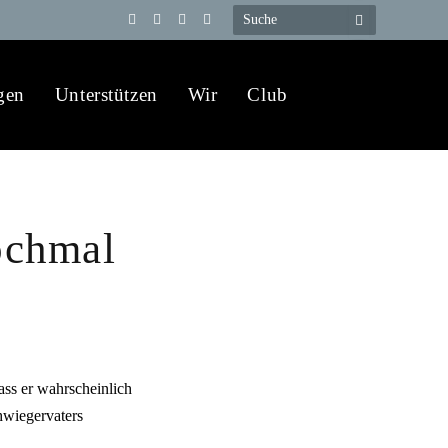
Telegram
YouTube
X
WhatsApp
(Twitter)
gen
Unterstützen
Wir
Club
ochmal
dass er wahrscheinlich
hwiegervaters