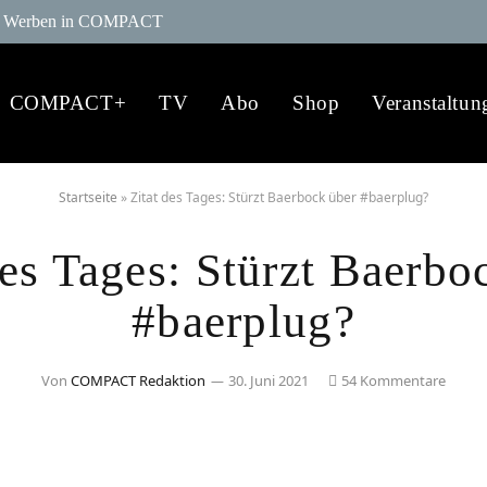
Werben in COMPACT
COMPACT+
TV
Abo
Shop
Veranstaltun
Startseite
»
Zitat des Tages: Stürzt Baerbock über #baerplug?
des Tages: Stürzt Baerbo
#baerplug?
Von
COMPACT Redaktion
30. Juni 2021
54 Kommentare