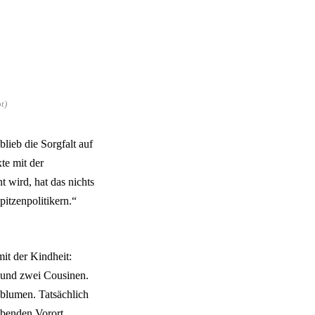
t)
lieb die Sorgfalt auf
xte mit der
 wird, hat das nichts
itzenpolitikern.“
it der Kindheit:
 und zwei Cousinen.
blumen. Tatsächlich
abenden Vorort