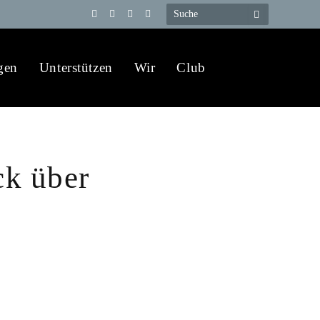
Telegram
YouTube
X
WhatsApp
(Twitter)
gen
Unterstützen
Wir
Club
ck über