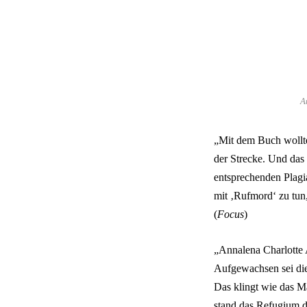
A
„Mit dem Buch wollte 
der Strecke. Und das i
entsprechenden Plagia
mit ‚Rufmord‘ zu tun
(
Focus
)
„Annalena Charlotte A
Aufgewachsen sei di
Das klingt wie das M
stand das Refugium d