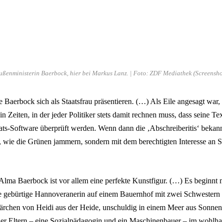
ußenministerin Baerbock, hier bei Markus Lanz. | Foto: ZDF Mediathek (Screensho
Baerbock sich als Staatsfrau präsentieren. (…) Als Eile angesagt war, b
n Zeiten, in der jeder Politiker stets damit rechnen muss, dass seine Te
ts-Software überprüft werden. Wenn dann die ‚Abschreiberitis‘ bekannt
, wie die Grünen jammern, sondern mit dem berechtigten Interesse an Sp
lma Baerbock ist vor allem eine perfekte Kunstfigur. (…) Es beginnt m
e gebürtige Hannoveranerin auf einem Bauernhof mit zwei Schwestern
ärchen von Heidi aus der Heide, unschuldig in einem Meer aus Sonnen
er Eltern – eine Sozialpädagogin und ein Maschinenbauer – im wohlh