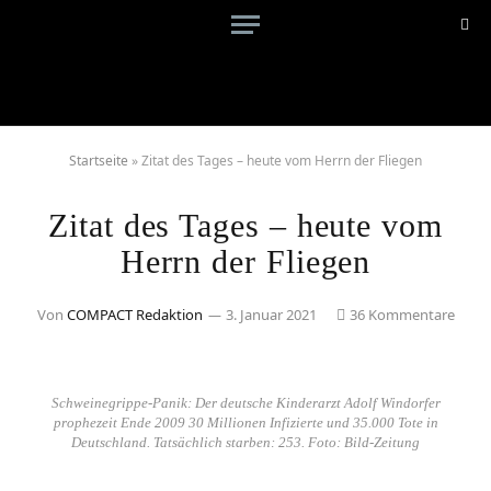
Startseite
»
Zitat des Tages – heute vom Herrn der Fliegen
Zitat des Tages – heute vom
Herrn der Fliegen
Von
COMPACT Redaktion
3. Januar 2021
36 Kommentare
Schweinegrippe-Panik: Der deutsche Kinderarzt Adolf Windorfer
prophezeit Ende 2009 30 Millionen Infizierte und 35.000 Tote in
Deutschland. Tatsächlich starben: 253. Foto: Bild-Zeitung