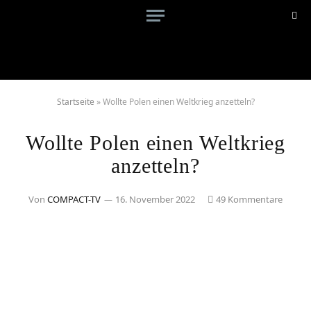
Startseite
»
Wollte Polen einen Weltkrieg anzetteln?
Wollte Polen einen Weltkrieg
anzetteln?
Von
COMPACT-TV
16. November 2022
49 Kommentare