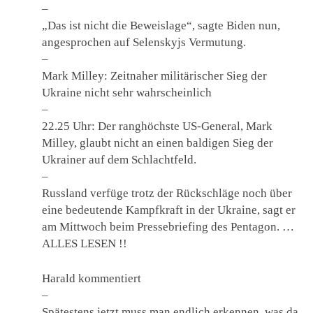
–
„Das ist nicht die Beweislage“, sagte Biden nun,
angesprochen auf Selenskyjs Vermutung.
–
Mark Milley: Zeitnaher militärischer Sieg der
Ukraine nicht sehr wahrscheinlich
–
22.25 Uhr: Der ranghöchste US-General, Mark
Milley, glaubt nicht an einen baldigen Sieg der
Ukrainer auf dem Schlachtfeld.
–
Russland verfüge trotz der Rückschläge noch über
eine bedeutende Kampfkraft in der Ukraine, sagt er
am Mittwoch beim Pressebriefing des Pentagon. …
ALLES LESEN !!
Harald kommentiert
–
Spätestens jetzt muss man endlich erkennen, was da