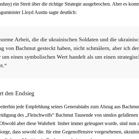
shnyj ein Streit über die richtige Strategie ausgebrochen. Aber es ko
sminister Lloyd Austin sagte deutlich:
enorme Arbeit, die die ukrainischen Soldaten und die ukrainis
ng von Bachmut gesteckt haben, nicht schmälern, aber ich den
r um einen symbolischen Wert handelt als um einen strategis
t.“
rt den Endsieg
weiterhin jede Empfehlung seines Generalstabs zum Abzug aus Bachmut
rteidigung des „Fleischwolfs“ Bachmut Tausende von sinnlos gefallenen
Obwohl aber diese Wahrheit bisher immer geleugnet wurde, sind nun a
 Sorge, dass sowohl die. für eine Gegenoffensive vorgesehenen, ukraini