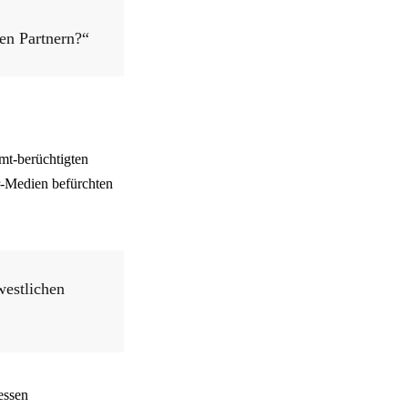
hen Partnern?“
mt-berüchtigten
er-Medien befürchten
westlichen
essen