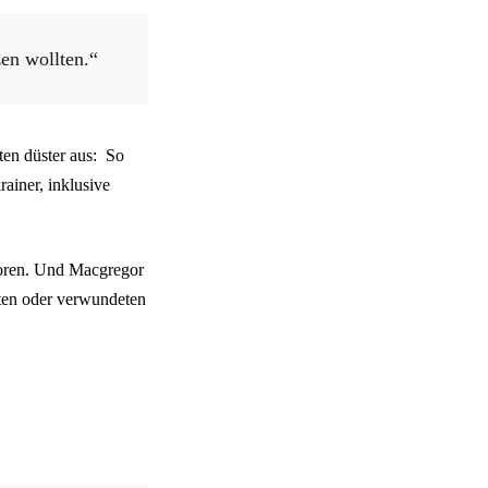
zen wollten.“
ten düster aus: So
ainer, inklusive
loren. Und Macgregor
eten oder verwundeten