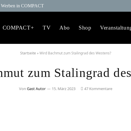
Werben in COMPACT
COMPACT+
TV
Abo
Shop
Veranstaltun
Startseite
»
Wird Bachmut zum Stalingrad des Westens?
mut zum Stalingrad de
Von
Gast Autor
15. März 2023
47 Kommentare