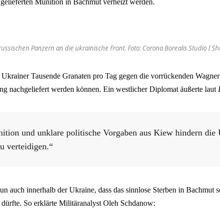
 gelieferten Munition in Bachmut verheizt werden.
russischen Panzern an die ukrainische Front. Foto: Corona Borealis Studio I Sh
 Ukrainer Tausende Granaten pro Tag gegen die vorrückenden Wagner
ng nachgeliefert werden können. Ein westlicher Diplomat äußerte laut
ition und unklare politische Vorgaben aus Kiew hindern die 
zu verteidigen.“
n auch innerhalb der Ukraine, dass das sinnlose Sterben in Bachmut sc
dürfte. So erklärte Militäranalyst Oleh Schdanow: