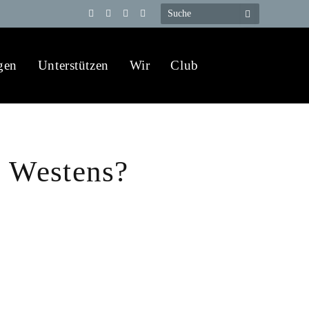
Telegram
YouTube
X
WhatsApp
(Twitter)
gen
Unterstützen
Wir
Club
s Westens?