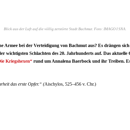
Blick aus der Luft auf die völlig zerstörte Stadt Bachmut. Foto: IMAGO I SNA.
che Armee bei der Verteidigung von Bachmut aus? Es drängen sich 
 der wichtigsten Schlachten des 20. Jahrhunderts auf. Das aktue
ie Kriegshexen“
rund um Annalena Baerbock und ihr Treiben. Es
rheit das erste Opfer.“ (
Aischylos, 525–456 v. Chr.)