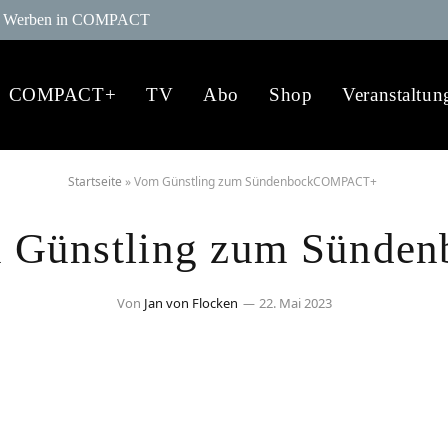
Werben in COMPACT
COMPACT+
TV
Abo
Shop
Veranstaltun
Startseite
»
Vom Günstling zum SündenbockCOMPACT+
 Günstling zum Sünden
Von
Jan von Flocken
22. Mai 2023