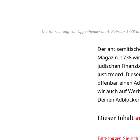
Die Hinrichtung von Oppenheimer am 4. Februar 1738 in S
Der antisemitisc
Magazin. 1738 wi
jüdischen Finanzb
Justizmord. Diesen
offenbar einen Ad
wir auch auf Wer
Deinen Adblocker
Dieser Inhalt
a
Bitte loggen Sie sich 