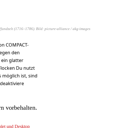
andzelt (1716–1786). Bild: picture-alliance / akg-images
 von COMPACT-
gegen den
ein glatter
 Flocken Du nutzt
 möglich ist, sind
deaktiviere
rn vorbehalten.
ablet und Desktop