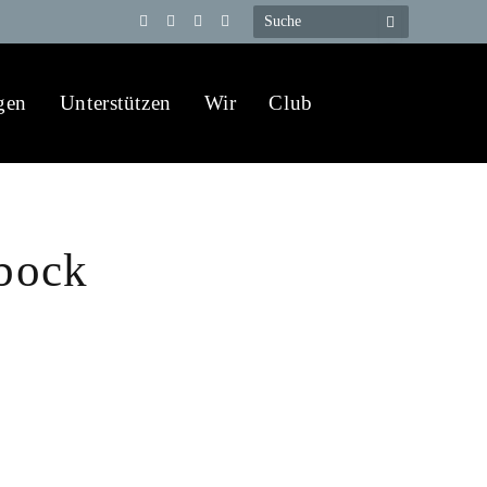
Telegram
YouTube
X
WhatsApp
(Twitter)
gen
Unterstützen
Wir
Club
bock