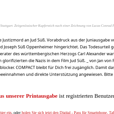
tuttgart. Zeitgenössischer Kupferstich nach einer Zeichnung von Lucas Conrad Pf
he Justizmord an Jud Süß. Vorabdruck aus der Juniausgabe
rd Joseph Süß Oppenheimer hingerichtet. Das Todesurteil 
erater des württembergischen Herzogs Carl Alexander war 
 glorifizierten die Nazis in dem Film Jud Süß. _ von Jan von
blocker. COMPACT bleibt für Dich frei zugänglich. Damit das
beeinnahmen und direkte Unterstützung angewiesen. Bitte 
us unserer Printausgabe
ist registrierten Benutze
hier ein
, oder
holen Sie sich jetzt den Digital - Pass für Smartphone, T