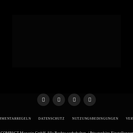
Telegram
WhatsApp
X
YouTube
(Twitter)
MMENTARREGELN
DATENSCHUTZ
NUTZUNGSBEDINGUNGEN
VER
 COMPACT-Magazin GmbH. Alle Rechte vorbehalten. /
Privatsphäre-Einstellunge