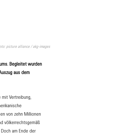
to: picture alliance / akg-images
iums. Begleitet wurden
n Auszug aus dem
mit Vertreibung,
merikanische
en von zehn Millionen
 und völkerrechtsgemäß
n. Doch am Ende der