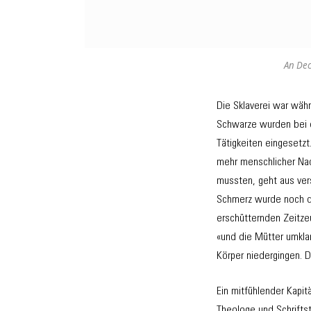
An Dec
Die Sklaverei war wäh
Schwarze wurden bei d
Tätigkeiten eingesetz
mehr menschlicher Nac
mussten, geht aus ver
Schmerz wurde noch da
erschütternden Zeitzeu
«und die Mütter umklam
Körper niedergingen. D
Ein mitfühlender Kapit
Theologe und Schrifts