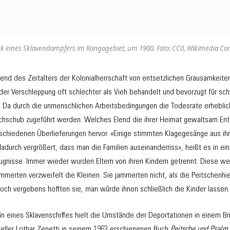
k eines Sklavendampfers im Kongogebiet, um 1900. Foto: CC0, Wikimedia 
rend des Zeitalters der Kolonialherrschaft von entsetzlichen Grausamkeite
er Verschleppung oft schlechter als Vieh behandelt und bevorzugt für sch
t. Da durch die unmenschlichen Arbeitsbedingungen die Todesrate erhebli
hschub zugeführt werden. Welches Elend die ihrer Heimat gewaltsam Ent
schiedenen Überlieferungen hervor. «Einige stimmten Klagegesänge aus ihre
durch vergrößert, dass man die Familien auseinanderriss», heißt es in ei
gnisse. Immer wieder wurden Eltern von ihren Kindern getrennt. Diese wehr
merten verzweifelt die Kleinen. Sie jammerten nicht, als die Peitschenhi
och vergebens hofften sie, man würde ihnen schließlich die Kinder lassen.
än eines Sklavenschiffes hielt die Umstände der Deportationen in einem Br
teller Lothar Zenetti in seinem 1963 erschienenen Buch
Peitsche und Psalm