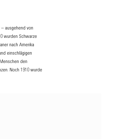
er – ausgehend von
1570 wurden Schwarze
kaner nach Amerika
und einschlägigen
n Menschen den
enzen. Noch 1910 wurde