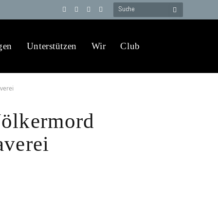
Telegram
YouTube
X
WhatsApp
(Twitter)
gen
Unterstützen
Wir
Club
verei
Völkermord
averei