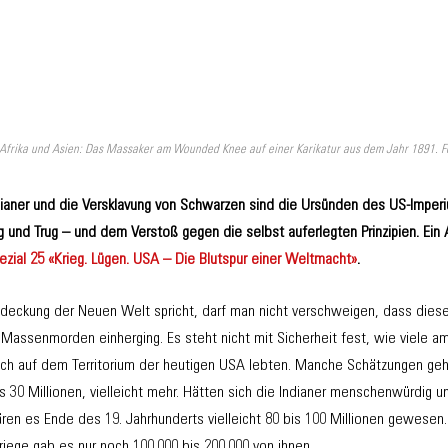
 Afrika und Asien: Das Massaker am Wounded Knee auf einer Karikatur aus dem Jahr 1891. Fo
dianer und die Versklavung von Schwarzen sind die Ursünden des US-Imper
g und Trug – und dem Verstoß gegen die selbst auferlegten Prinzipien. Ei
ial 25 «Krieg. Lügen. USA – Die Blutspur einer Weltmacht»
.
eckung der Neuen Welt spricht, darf man nicht verschweigen, dass diese 
Massenmorden einherging. Es steht nicht mit Sicherheit fest, wie viele a
ich auf dem Territorium der heutigen USA lebten. Manche Schätzungen geh
es 30 Millionen, vielleicht mehr. Hätten sich die Indianer menschenwürdig
ren es Ende des 19. Jahrhunderts vielleicht 80 bis 100 Millionen gewese
iege gab es nur noch 100.000 bis 200.000 von ihnen.