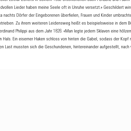
idvollen Lieder haben meine Seele oft in Unruhe versetzt.» Geschildert wir
ka nachts Dörfer der Eingeborenen überfielen, Frauen und Kinder umbrach
trieben. Zu ihrem weiteren Leidensweg heißt es beispielsweise in dem 
erdinand Philippi aus dem Jahr 1826: «Man legte jedem Sklaven eine hölzer
 Hals. Ein eiserner Haken schloss von hinten die Gabel, sodass der Kopf n
en Last mussten sich die Geschundenen, hintereinander aufgestellt, nach 