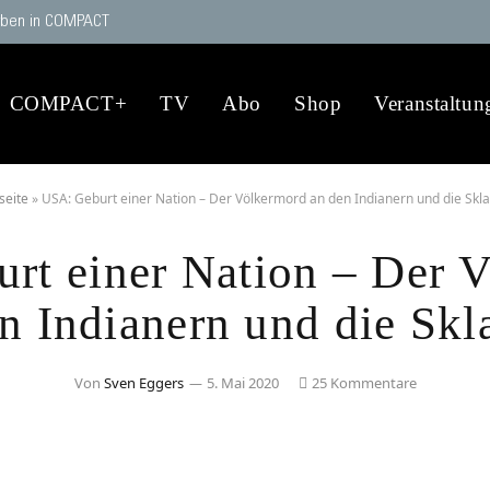
ben in COMPACT
COMPACT+
TV
Abo
Shop
Veranstaltun
seite
»
USA: Geburt einer Nation – Der Völkermord an den Indianern und die Skla
rt einer Nation – Der 
n Indianern und die Skl
Von
Sven Eggers
5. Mai 2020
25 Kommentare