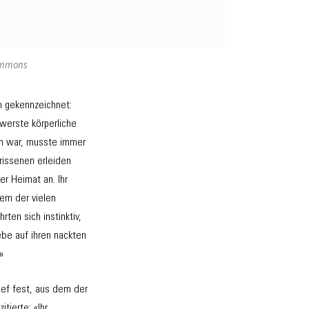
Commons
n gekennzeichnet:
werste körperliche
ch war, musste immer
rissenen erleiden
r Heimat an. Ihr
nem der vielen
ten sich instinktiv,
ebe auf ihren nackten
»
ief fest, aus dem der
zitierte: «Ihr