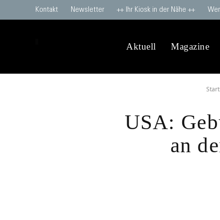
Kontakt
Newsletter
++ Ihr Kiosk in der Nähe ++
Wer
Aktuell
Magazine
Start
USA: Gebu
an de