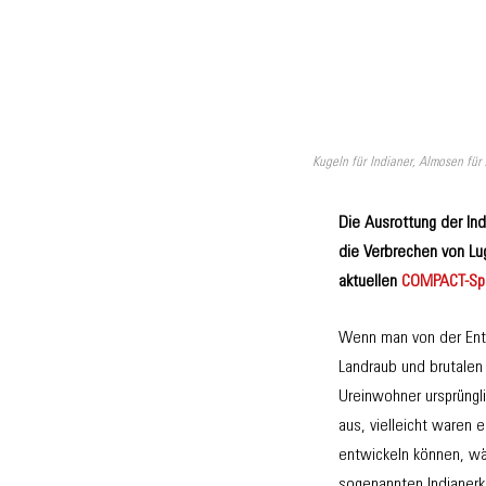
Kugeln für Indianer, Almosen für
Die Ausrottung der In
die Verbrechen von Lu
aktuellen
COMPACT-Spez
Wenn man von der Entd
Landraub und brutalen 
Ureinwohner ursprüngl
aus, vielleicht waren 
entwickeln können, wä
sogenannten Indianerkr