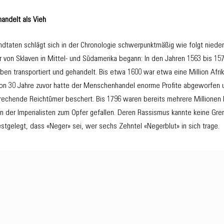
andelt als Vieh
ndtaten schlägt sich in der Chronologie schwerpunktmäßig wie folgt nied
hr von Sklaven in Mittel- und Südamerika begann: In den Jahren 1563 bis 
ben transportiert und gehandelt. Bis etwa 1600 war etwa eine Million Afri
hon 30 Jahre zuvor hatte der Menschenhandel enorme Profite abgeworfen 
rechende Reichtümer beschert. Bis 1796 waren bereits mehrere Millione
n der Imperialisten zum Opfer gefallen. Deren Rassismus kannte keine Gr
 festgelegt, dass «Neger» sei, wer sechs Zehntel «Negerblut» in sich trage.