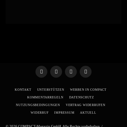
Telegram
WhatsApp
X
YouTube
(Twitter)
KONTAKT
UNTERSTÜTZEN
WERBEN IN COMPACT
KOMMENTARREGELN
DATENSCHUTZ
NUTZUNGSBEDINGUNGEN
VERTRAG WIDERRUFEN
WIDERRUF
IMPRESSUM
AKTUELL
© 2026 COMPACT-Magazin GmbH. Alle Rechte vorbehalten. /