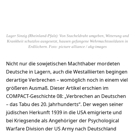
Lager Sinzig (Rheinland-Pfalz): Von Stacheldraht umgeben, Witterung und
Krankheit schutzlos ausgesetzt, hausen gefangene Wehrmachtssoldaten in
Erdlöchern. Foto: picture alliance / akg-images
Nicht nur die sowjetischen Machthaber mordeten
Deutsche in Lagern, auch die Westalliierten begingen
derartige Verbrechen – womöglich noch in einem viel
größeren Ausmaß. Dieser Artikel erschien im
COMPACT-Geschichte 08: „Verbrechen an Deutschen
– das Tabu des 20. Jahrhunderts“. Der wegen seiner
jüdischen Herkunft 1939 in die USA emigrierte und
bei Kriegsende als Angehöriger der Psychological
Warfare Division der US Army nach Deutschland