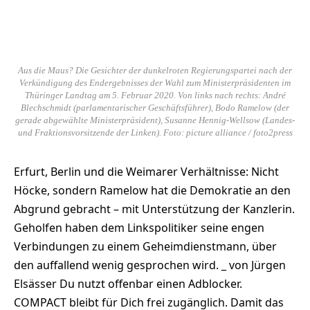
Aus die Maus? Die Gesichter der dunkelroten Regierungspartei nach der
Verkündigung des Endergebnisses der Wahl zum Ministerpräsidenten im
Thüringer Landtag am 5. Februar 2020. Von links nach rechts: André
Blechschmidt (parlamentarischer Geschäftsführer), Bodo Ramelow (der
gerade abgewählte Ministerpräsident), Susanne Hennig-Wellsow (Landes-
und Fraktionsvorsitzende der Linken). Foto: picture alliance / foto2press
Erfurt, Berlin und die Weimarer Verhältnisse: Nicht
Höcke, sondern Ramelow hat die Demokratie an den
Abgrund gebracht – mit Unterstützung der Kanzlerin.
Geholfen haben dem Linkspolitiker seine engen
Verbindungen zu einem Geheimdienstmann, über
den auffallend wenig gesprochen wird. _ von Jürgen
Elsässer Du nutzt offenbar einen Adblocker.
COMPACT bleibt für Dich frei zugänglich. Damit das