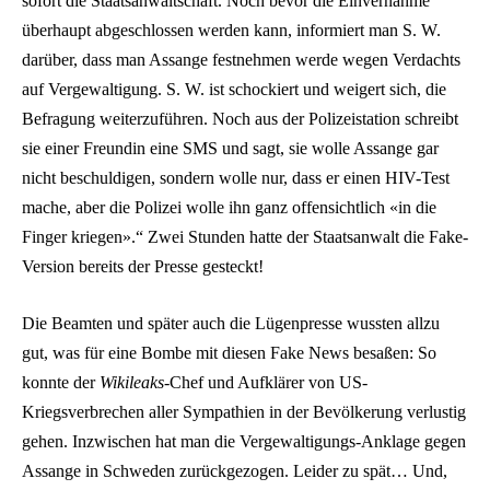
sofort die Staats­anwaltschaft. Noch bevor die Einvernahme
überhaupt abgeschlossen werden kann, informiert man S. W.
darüber, dass man Assange festnehmen werde wegen Verdachts
auf Vergewaltigung. S. W. ist schockiert und weigert sich, die
Befragung weiterzuführen. Noch aus der Polizei­station schreibt
sie einer Freundin eine SMS und sagt, sie wolle Assange gar
nicht beschuldigen, sondern wolle nur, dass er einen HIV-Test
mache, aber die Polizei wolle ihn ganz offensichtlich «in die
Finger kriegen».“ Zwei Stunden hatte der Staatsanwalt die Fake-
Version bereits der Presse gesteckt!
Die Beamten und später auch die Lügenpresse wussten allzu
gut, was für eine Bombe mit diesen Fake News besaßen: So
konnte der
Wikileaks
-Chef und Aufklärer von US-
Kriegsverbrechen aller Sympathien in der Bevölkerung verlustig
gehen. Inzwischen hat man die Vergewaltigungs-Anklage gegen
Assange in Schweden zurückgezogen. Leider zu spät… Und,