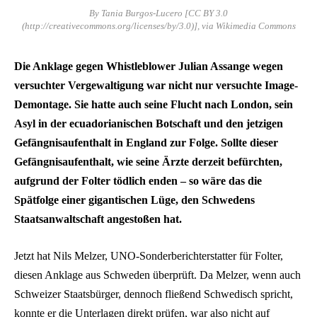
By Tania Burgos-Lucero [CC BY 3.0
(http://creativecommons.org/licenses/by/3.0)], via Wikimedia Commons
Die Anklage gegen Whistleblower Julian Assange wegen
versuchter Vergewaltigung war nicht nur versuchte Image-
Demontage. Sie hatte auch seine Flucht nach London, sein
Asyl in der ecuadorianischen Botschaft und den jetzigen
Gefängnisaufenthalt in England zur Folge. Sollte dieser
Gefängnisaufenthalt, wie seine Ärzte derzeit befürchten,
aufgrund der Folter tödlich enden – so wäre das die
Spätfolge einer gigantischen Lüge, den Schwedens
Staatsanwaltschaft angestoßen hat.
Jetzt hat Nils Melzer, UNO-Sonderberichterstatter für Folter,
diesen Anklage aus Schweden überprüft. Da Melzer, wenn auch
Schweizer Staatsbürger, dennoch fließend Schwedisch spricht,
konnte er die Unterlagen direkt prüfen, war also nicht auf