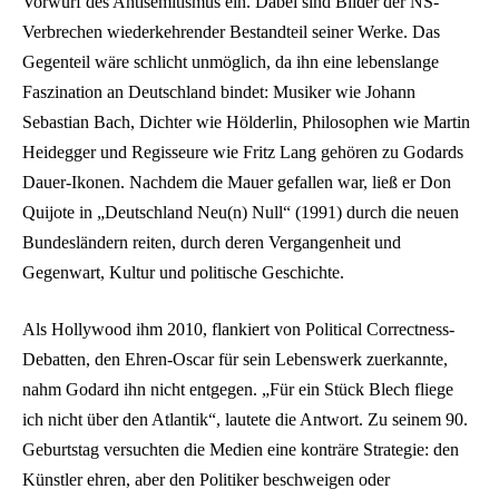
Vorwurf des Antisemitismus ein. Dabei sind Bilder der NS-
Verbrechen wiederkehrender Bestandteil seiner Werke. Das
Gegenteil wäre schlicht unmöglich, da ihn eine lebenslange
Faszination an Deutschland bindet: Musiker wie Johann
Sebastian Bach, Dichter wie Hölderlin, Philosophen wie Martin
Heidegger und Regisseure wie Fritz Lang gehören zu Godards
Dauer-Ikonen. Nachdem die Mauer gefallen war, ließ er Don
Quijote in „Deutschland Neu(n) Null“ (1991) durch die neuen
Bundesländern reiten, durch deren Vergangenheit und
Gegenwart, Kultur und politische Geschichte.
Als Hollywood ihm 2010, flankiert von Political Correctness-
Debatten, den Ehren-Oscar für sein Lebenswerk zuerkannte,
nahm Godard ihn nicht entgegen. „Für ein Stück Blech fliege
ich nicht über den Atlantik“, lautete die Antwort. Zu seinem 90.
Geburtstag versuchten die Medien eine konträre Strategie: den
Künstler ehren, aber den Politiker beschweigen oder