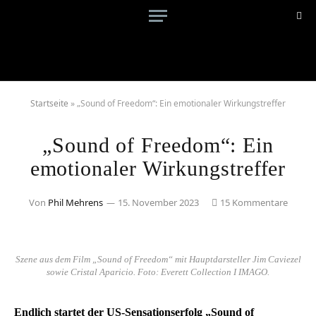
Startseite
»
„Sound of Freedom“: Ein emotionaler Wirkungstreffer
„Sound of Freedom“: Ein
emotionaler Wirkungstreffer
Von
Phil Mehrens
15. November 2023
15 Kommentare
Szene aus dem Film „Sound of Freedom“ mit Hauptdarsteller Jim Caviezel
sowie Cristal Aparicio. Foto: Everett Collection I IMAGO.
Endlich startet der US-Sensationserfolg „Sound of