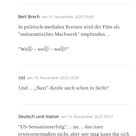
Bert Brech
am
15. November 2023 19:00
In politisch-medialen Kreisen wird der Film als
"antisemitisches Machwerk" empfunden…
"WaⓊ – waⓊ – waⓊ!"
Ust
am
15. November 2023 23:39
Und… ,,Nazi"-Keule auch schon in Sicht?
Deutsch und Nation
am
15. November 2023 18:57
"US-Sensationserfolg"… na… das isser
erwiesenermaßen nicht. aber wer mag kann ihn sich