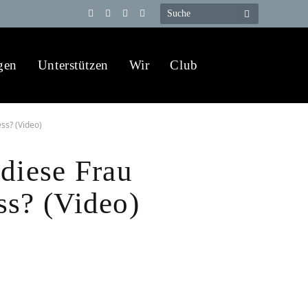
Telegram
YouTube
X
WhatsApp
(Twitter)
gen
Unterstützen
Wir
Club
ss? (Video)
 diese Frau
ss? (Video)