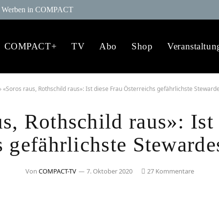
Werben in COMPACT
COMPACT+
TV
Abo
Shop
Veranstaltun
»
«Soros raus, Rothschild raus»: Ist diese Frau Österreichs gefährlichste Stewarde
s, Rothschild raus»: Ist
s gefährlichste Stewarde
Von
COMPACT-TV
7. Oktober 2020
27 Kommentare