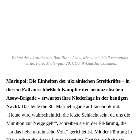
Fahne des ukrainischen Bataillons Asow, wie sie bis 2015 verwendet
wurde. Foto: MrPenguin20, CC0, Wikimedia Commons
Mariupol:
Die Einheiten der ukrainischen Streitkräfte – in
diesem Fall ausschließlich Kämpfer der neonazistischen
Asow-Brigade – erwarten ihre Niederlage in der heutigen
Nacht.
Das teilte die 36. Marinebrigade auf facebook mit.
„Heute wird wahrscheinlich die letzte Schlacht sein, da uns die
Munition zur Neige geht“, schreiben sie in der Erklärung, die
„an das liebe ukrainische Volk“ gerichtet ist. Mit der Führung in