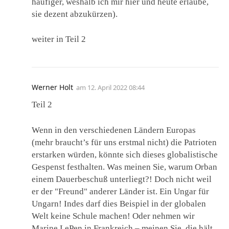
häufiger, weshalb ich mir hier und heute erlaube,
sie dezent abzukürzen).
weiter in Teil 2
Werner Holt
am
12. April 2022 08:44
Teil 2
Wenn in den verschiedenen Ländern Europas
(mehr braucht’s für uns erstmal nicht) die Patrioten
erstarken würden, könnte sich dieses globalistische
Gespenst festhalten. Was meinen Sie, warum Orban
einem Dauerbeschuß unterliegt?! Doch nicht weil
er der "Freund" anderer Länder ist. Ein Ungar für
Ungarn! Indes darf dies Beispiel in der globalen
Welt keine Schule machen! Oder nehmen wir
Marine LePen in Frankreich – meinen Sie, die hält