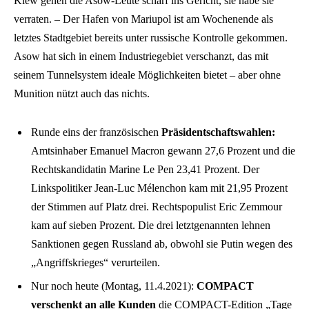
Kiew gehen die Asow-Leute scharf ins Gericht, sie habe sie
verraten. – Der Hafen von Mariupol ist am Wochenende als
letztes Stadtgebiet bereits unter russische Kontrolle gekommen.
Asow hat sich in einem Industriegebiet verschanzt, das mit
seinem Tunnelsystem ideale Möglichkeiten bietet – aber ohne
Munition nützt auch das nichts.
Runde eins der französischen
Präsidentschaftswahlen:
Amtsinhaber Emanuel Macron gewann 27,6 Prozent und die
Rechtskandidatin Marine Le Pen 23,41 Prozent. Der
Linkspolitiker Jean-Luc Mélenchon kam mit 21,95 Prozent
der Stimmen auf Platz drei. Rechtspopulist Eric Zemmour
kam auf sieben Prozent. Die drei letztgenannten lehnen
Sanktionen gegen Russland ab, obwohl sie Putin wegen des
„Angriffskrieges“ verurteilen.
Nur noch heute (Montag, 11.4.2021):
COMPACT
verschenkt an alle Kunden
die COMPACT-Edition „Tage