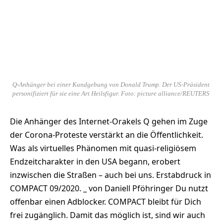
Q-Anhänger bei einer Kundgebung von Donald Trump. Der US-Präsident
personifiziert für sie eine Art Heilsfigur. Foto: picture alliance/REUTERS
Die Anhänger des Internet-Orakels Q gehen im Zuge
der Corona-Proteste verstärkt an die Öffentlichkeit.
Was als virtuelles Phänomen mit quasi-religiösem
Endzeitcharakter in den USA begann, erobert
inzwischen die Straßen – auch bei uns. Erstabdruck in
COMPACT 09/2020. _ von Daniell Pföhringer Du nutzt
offenbar einen Adblocker. COMPACT bleibt für Dich
frei zugänglich. Damit das möglich ist, sind wir auch