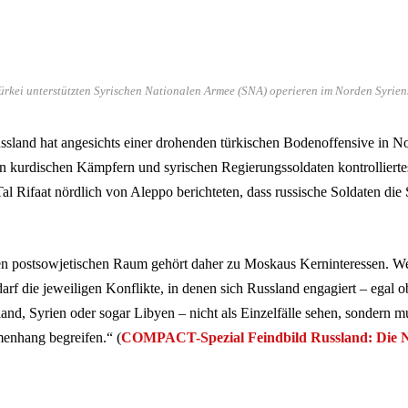
rkei unterstützten Syrischen Nationalen Armee (SNA) operieren im Norden Syriens
sland hat angesichts einer drohenden türkischen Bodenoffensive in N
on kurdischen Kämpfern und syrischen Regierungssoldaten kontrollierte
l Rifaat nördlich von Aleppo berichteten, dass russische Soldaten die S
ten postsowjetischen Raum gehört daher zu Moskaus Kerninteressen. We
darf die jeweiligen Konflikte, in denen sich Russland engagiert – egal 
and, Syrien oder sogar Libyen – nicht als Einzelfälle sehen, sondern m
enhang begreifen.“ (
COMPACT-Spezial Feindbild Russland: Die 