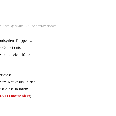
. Foto: quetions 123 I Shutterstock.com.
ordsyrien Truppen zur
s Gebiet entsandt.
tadt erreicht hätten.“
r diese
ob im Kaukasus, in der
uss diese in ihrem
NATO marschiert
)