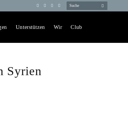
Telegram
YouTube
X
WhatsApp
(Twitter)
gen
Unterstützen
Wir
Club
h Syrien