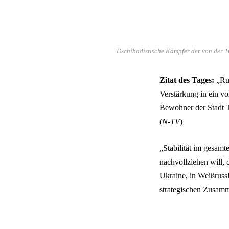
Dschihadistische Kämpfer der von der Tü
Zitat des Tages:
„Rus
Verstärkung in ein v
Bewohner der Stadt Ta
(
N-TV
)
„Stabilität im gesam
nachvollziehen will, 
Ukraine, in Weißrussl
strategischen Zusamm