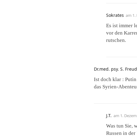
Sokrates
am
1.
Es ist immer l
vor den Karre
rutschen.
Dr.med. psy. S. Freud
Ist doch klar : Put
das Syrien-Abenteuer
J.T.
am
1. Dezem
Was tun Sie, 
Russen in der 