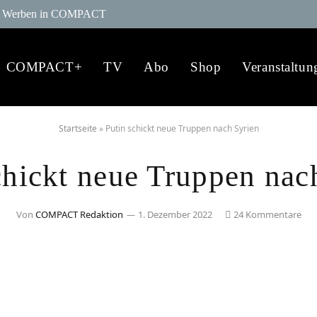
Werben in COMPACT
COMPACT+
TV
Abo
Shop
Veranstaltun
Startseite
»
Putin schickt neue Truppen nach Syrien
chickt neue Truppen nac
Von
COMPACT Redaktion
1. Dezember 2022
24 Kommentare