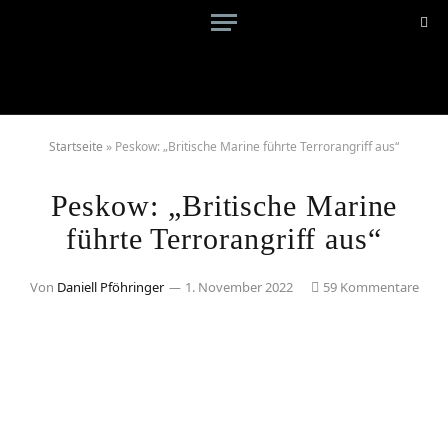
Startseite
»
Peskow: „Britische Marine führte Terrorangriff aus“
Peskow: „Britische Marine
führte Terrorangriff aus“
Von
Daniell Pföhringer
1. November 2022
59 Kommentare