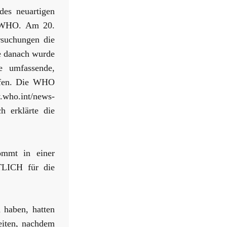
des neuartigen
er WHO. Am 20.
rsuchungen die
e danach wurde
e umfassende,
iffen. Die WHO
w.who.int/news-
h erklärte die
kommt in einer
LICH für die
 haben, hatten
reiten, nachdem