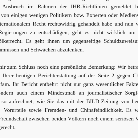
 Ausbruch im Rahmen der IHR-Richtlinien gemeldet h
von einigen wenigen Politikern bzw. Experten oder Medienve
ternationalem Recht rechtswidrig gehandelt habe und nun ve
Regierungen zu entschädigen, geht es nicht wirklich um i
lkerrecht. Es geht ihnen um gegenseitige Schuldzuweis
umnissen und Schwächen abzulenken.
mir zum Schluss noch eine persönliche Bemerkung: Wir betra
 Ihrer heutigen Berichterstattung auf der Seite 2 gegen C
nfam. Ihr Bericht entbehrt nicht nur ganz wesentlicher Fak
ondern auch einem Mindestmaß an journalistischer Sorgfa
 so aufrechnet, wie Sie das mit der BILD-Zeitung von heu
, Vorurteile sowie Fremden- und Chinafeindlichkeit. Es 
 Freundschaft zwischen beiden Völkern noch einem seriösen 
erecht.