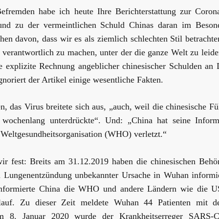
efremden habe ich heute Ihre Berichterstattung zur Coro
nd zu der vermeintlichen Schuld Chinas daran im Besond
en davon, dass wir es als ziemlich schlechten Stil betrachte
verantwortlich zu machen, unter der die ganze Welt zu leid
e explizite Rechnung angeblicher chinesischer Schulden an 
gnoriert der Artikel einige wesentliche Fakten.
en, das Virus breitete sich aus, „auch, weil die chinesische F
 wochenlang unterdrückte“. Und: „China hat seine Informa
 Weltgesundheitsorganisation (WHO) verletzt.“
wir fest: Breits am 31.12.2019 haben die chinesischen Be
n Lungenentzündung unbekannter Ursache in Wuhan informi
informierte China die WHO und andere Ländern wie die U
lauf. Zu dieser Zeit meldete Wuhan 44 Patienten mit de
m 8. Januar 2020 wurde der Krankheitserreger SARS-C