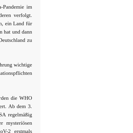
na-Pandemie im
eren verfolgt.
n, ein Land für
en hat und dann
Deutschland zu
ührung wichtige
tionspflichten
hörden die WHO
ert. Ab dem 3.
SA regelmäßig
r mysteriösen
oV-2 erstmals