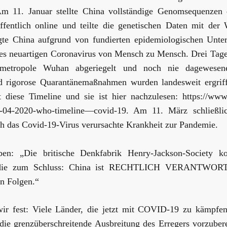
. Am 11. Januar stellte China vollständige Genomsequenzen 
ffentlich online und teilte die genetischen Daten mit d
igte China aufgrund von fundierten epidemiologischen Unte
es neuartigen Coronavirus von Mensch zu Mensch. Drei Tag
nmetropole Wuhan abgeriegelt und noch nie dagewesen
nd rigorose Quarantänemaßnahmen wurden landesweit ergr
kt diese Timeline und sie ist hier nachzulesen: https://ww
8-04-2020-who-timeline—covid-19. Am 11. März schließlic
 das Covid-19-Virus verursachte Krankheit zur Pandemie.
iben: „Die britische Denkfabrik Henry-Jackson-Society 
tudie zum Schluss: China ist RECHTLICH VERANTWORT
en Folgen.“
wir fest: Viele Länder, die jetzt mit COVID-19 zu kämpfen
 die grenzüberschreitende Ausbreitung des Erregers vorzube