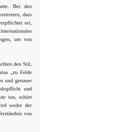
atte. Bei den
rtretern, dass
rpflichtet sei,
nternationales
ungen, um von
chten den Stil,
hina „zu Felde
ten und genauer
ltspflicht und
te tun, schürt
wird weder der
Verständnis von