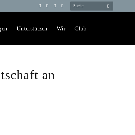
Telegram
YouTube
X
WhatsApp
(Twitter)
gen
Unterstützen
Wir
Club
tschaft an
n