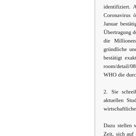
identifiziert
Coronavirus ö
Januar bestät
Übertragung d
die Millione
gründliche u
bestätigt exa
room/detail/0
WHO die durch
2. Sie schre
aktuellen S
wirtschaftlich
Dazu stellen 
Zeit, sich auf