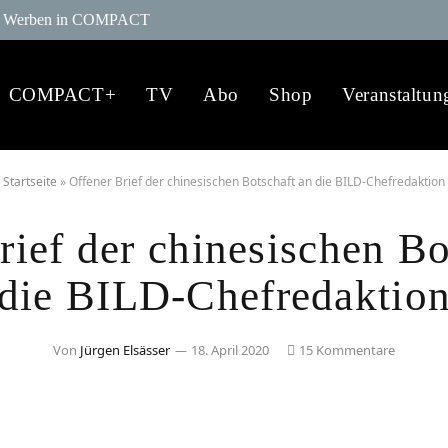
Werben in COMPACT
COMPACT+
TV
Abo
Shop
Veranstaltun
Startseite
»
Offener Brief der chinesischen Botschaft an die BILD-Chefredaktion
rief der chinesischen Bo
die BILD-Chefredaktio
Von
Jürgen Elsässer
18. April 2020
15 Kommentare