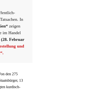
fentlich-
Tatsachen. In
dien“
zeigen
ie im Handel
 (28. Februar
estellung
und
t“
.
 Von den 275
taatsbürger, 13
ten kurdisch-