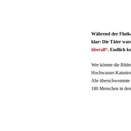
Während der Flutka
klar: Die Täter wa
überall“
. Endlich k
Wer könnte die Bilder
Hochwasser-Katastrop
Ahr überschwemmte di
180 Menschen in den 