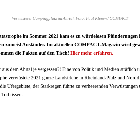
Verwüsteter Campingplatz im Ahrtal. Foto: Paul Klemm / COMPACT
tastrophe im Sommer 2021 kam es zu würdelosen Plünderungen im 
ren zumeist Ausländer. Im aktuellen COMPACT-Magazin wird gew
ommen die Fakten auf den Tisch!
Hier mehr erfahren.
 aus dem Ahrtal je vergessen?! Eine von Politik und Medien sträflich u
he verwüstete 2021 ganze Landstriche in Rheinland-Pfalz und Nordrh
e Ufergebiete, der Starkregen führte zu verheerenden Verwüstungen u
Tod rissen.