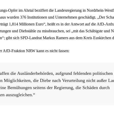
ungs-Opfer im Ahrtal beziffert die Landesregierung in Nordrhein-Westf
naus wurden 376 Institutionen und Unternehmen geschädigt. „Der Sch
eträgt 1,814 Millionen Euro“, heißt es in der Antwort auf die AfD-Anfr
ungen und Diebstähle zu missbrauchen, sei „mit das Schäbigste und Ni
ann“; gibt sich SPD-Landrat Markus Ramers aus dem Kreis Euskirchen 
er AfD-Fraktion NRW kann es nicht fassen:
affen die Ausländerbehörden, aufgrund fehlenden politischen
en Möglichkeiten, die Diebe nach Verurteilung nicht außer La
keine Bemühungen seitens der Regierung, die Schäden durch
en auszugleichen.“