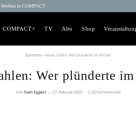
Werben in COMPACT
COMPACT+
TV
Abo
Shop
Veranstaltun
Startseite
»
Neue Zahlen: Wer plünderte im Ahrtal?
hlen: Wer plünderte im
Von
Sven Eggers
27. Februar 2023
23 Kommentare