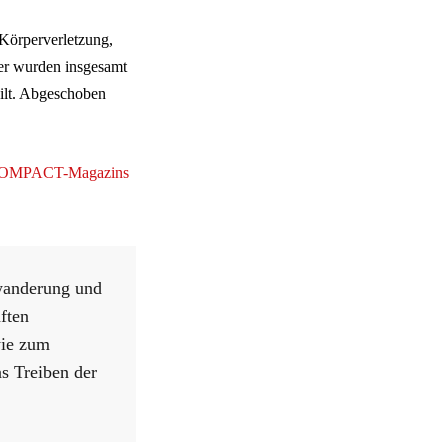
 Körperverletzung,
er wurden insgesamt
ilt. Abgeschoben
s COMPACT-Magazins
wanderung und
ften
wie zum
as Treiben der