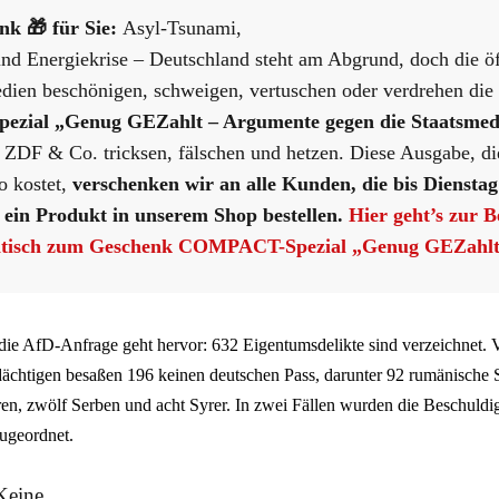
nk 🎁 für Sie:
Asyl-Tsunami,
nd Energiekrise – Deutschland steht am Abgrund, doch die öf
dien beschönigen, schweigen, vertuschen oder verdrehen die 
ezial
„Genug GEZahlt – Argumente gegen die Staatsme
 ZDF & Co. tricksen, fälschen und hetzen. Diese Ausgabe, d
o kostet,
verschenken wir an alle Kunden, die bis Dienstag
 ein Produkt in unserem Shop bestellen.
Hier geht’s zur B
atisch zum Geschenk COMPACT-Spezial „Genug GEZahl
die AfD-Anfrage geht hervor: 632 Eigentumsdelikte sind verzeichnet.
rdächtigen besaßen 196 keinen deutschen Pass, darunter 92 rumänische S
en, zwölf Serben und acht Syrer. In zwei Fällen wurden die Beschuldig
zugeordnet.
Keine