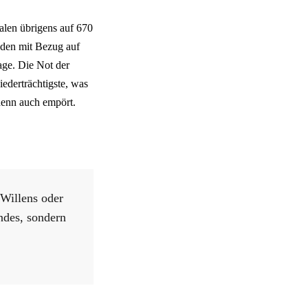
alen übrigens auf 670
aden mit Bezug auf
age. Die Not der
ederträchtigste, was
denn auch empört.
 Willens oder
ndes, sondern