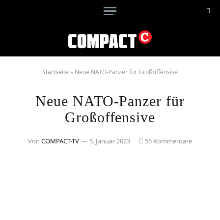
Startseite
»
Neue NATO-Panzer für Großoffensive
Neue NATO-Panzer für
Großoffensive
Von
COMPACT-TV
5. Januar 2023
55 Kommentare