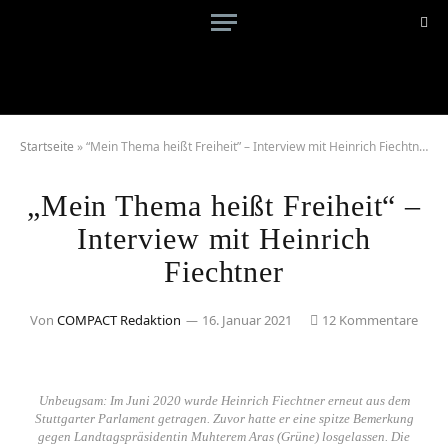
Startseite
»
“Mein Thema heißt Freiheit” – Interview mit Heinrich Fiechtner
„Mein Thema heißt Freiheit“ –
Interview mit Heinrich
Fiechtner
Von
COMPACT Redaktion
16. Januar 2021
12 Kommentare
Unbeugsam: Im Juni 2020 wurde Heinrich Fiechtner erneut aus dem
Stuttgarter Parlament getragen. Zuvor hatte er eine spitze Bemerkung
gegen Landtagspräsidentin Muhterem Aras (Grüne) losgelassen. Die