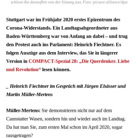
schloss ihn daraufhin von der Sitzung aus. Foto: picture alliance/dpa
Stuttgart war im Frühjahr 2020 erstes Epizentrum des
Corona-Widerstands. Ein Landtagsabgeordneter aus
Baden-Württemberg war von Anfang an dabei – und trug
den Protest auch ins Parlament: Heinrich Fiechtner. Es
folgen Auszüge aus dem Interview, das Sie in längerer
Version in
COMPACT-Spezial 28: „Die Querdenker. Liebe
und Revolution“
lesen können.
_ Heinrich Fiechtner im Gespräch mit Jürgen Elsässer und
Martin Müller-Mertens
Müller-Mertens:
Sie demonstrieren nicht nur auf dem
Cannstatter Wasen, sondern hin und wieder auch im Landtag.
Da hat man Sie, zum ersten Mal schon im April 2020, sogar
rausgetragen?