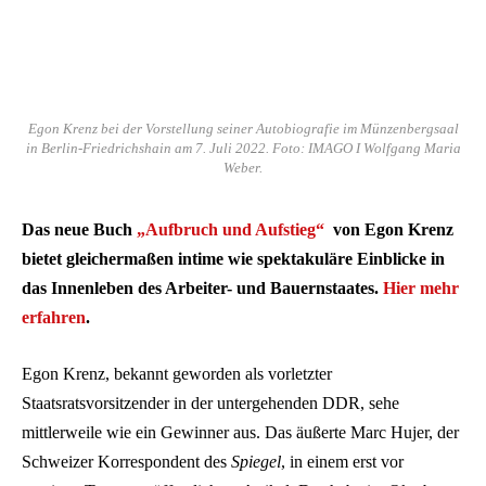
Egon Krenz bei der Vorstellung seiner Autobiografie im Münzenbergsaal
in Berlin-Friedrichshain am 7. Juli 2022. Foto: IMAGO I Wolfgang Maria
Weber.
Das neue Buch
„Aufbruch und Aufstieg“
von Egon Krenz
bietet gleichermaßen intime wie spektakuläre Einblicke in
das Innenleben des Arbeiter- und Bauernstaates.
Hier mehr
erfahren
.
Egon Krenz, bekannt geworden als vorletzter
Staatsratsvorsitzender in der untergehenden DDR, sehe
mittlerweile wie ein Gewinner aus. Das äußerte Marc Hujer, der
Schweizer Korrespondent des
Spiegel
, in einem erst vor