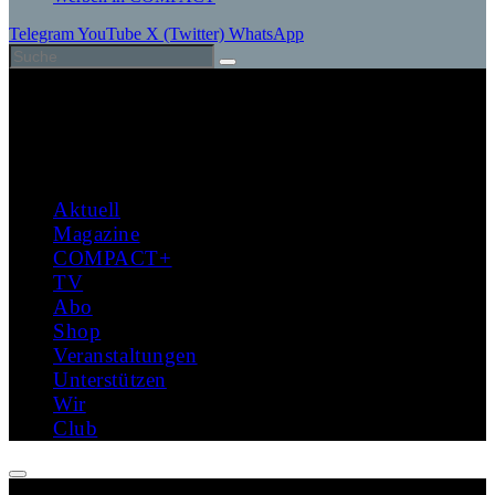
Telegram
YouTube
X (Twitter)
WhatsApp
Aktuell
Magazine
COMPACT+
TV
Abo
Shop
Veranstaltungen
Unterstützen
Wir
Club