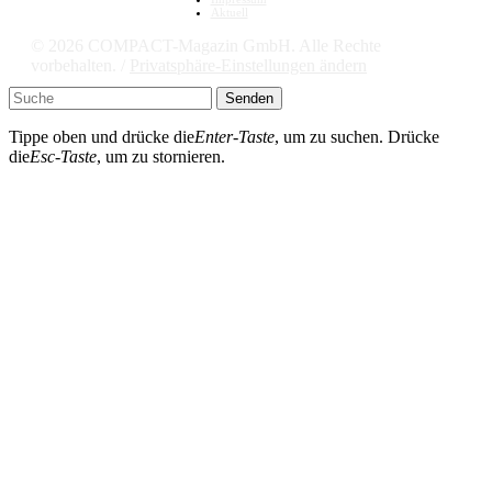
Aktuell
© 2026 COMPACT-Magazin GmbH. Alle Rechte
vorbehalten. /
Privatsphäre-Einstellungen ändern
Senden
Tippe oben und drücke die
Enter-Taste
, um zu suchen. Drücke
die
Esc-Taste
, um zu stornieren.