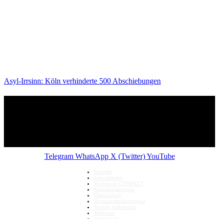
Asyl-Irrsinn: Köln verhinderte 500 Abschiebungen
Telegram
WhatsApp
X (Twitter)
YouTube
Kontakt
Unterstützen
Werben in COMPACT
Kommentarregeln
Datenschutz
Nutzungsbedingungen
Vertrag widerrufen
Widerruf
Impressum