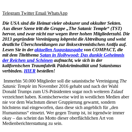
Telegram
Twitter
Email
WhatsApp
Die USA sind die Heimat vieler obskurer und okkulter Sekten.
Aus dieser Szene tritt die Gruppe „The Satanic Temple“ (TST)
hervor, und zwar nicht nur wegen ihrer hohen Mitgliederzahl. Die
2013 gegründete Vereinigung lobpreist die Abtreibung und weist
deutliche Überschneidungen zur linksextremistischen Antifa auf.
Lesen Sie in der
aktuellen Augustausgabe
von COMPACT, die
mit dem Titelthema
Satan in Hollywood: Das dunkle Geheimnis
der Reichen und Schönen
aufmacht, wie sich in der
kalifornischen Traumfabrik Pädokriminalität und Satanismus
verbinden.
HIER
bestellen!
Immerhin 50.000 Mitglieder soll die satanistische Vereinigung
The
Satanic Temple
im November 2016 gehabt und nach der Wahl
Donald Trumps zum US-Präsidenten sogar noch weiteren Zulauf
verzeichnet haben. Komischerweise wird in westlichen Medien aber
nie vor dem Wachstum dieser Gruppierung gewarnt, sondern
höchstens mal eingeworfen, dass diese sich angeblich für „den
Humanismus“ einsetzt. Wer gegen Trump ist, ist irgendwie immer
okay – das scheint das Motto dieser oberflächlichen Art von
Medienberichterstattung zu sein.