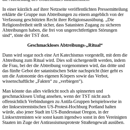
In einer kürzlich auf ihrer Netzseite veröffentlichten Pressemitteilung
erklärte die Gruppe nun Abtreibungen zu einem angeblich von der
Verfassung geschützten Recht ihrer Religionsausübung. „Die
Religionsfreiheit stellt sicher, dass Satanisten Zugang zu sicheren
Abtreibungen haben, die frei von ungerechtfertigten Störungen
sind“, tönte der TST dort.
Geschmackloses Abtreibungs-„Ritual“
Dann wird sogar noch eine Art Katechismus vorgestellt, mit dem die
Abtreibung zum Ritual wird. Dies soll sichergestellt werden, indem
die Frau, bei der die Abtreibung vorgenommen wird, das dritte und
das fünfte Gebot der satanistischen Sekte nachspricht (hier geht es
um die Autonomie des eigenen Körpers sowie das Verbot,
wissenschaftliche „Fakten“ zu „verbiegen“).
Man könnte das alles vielleicht noch als spinnerten und
geschmacklosen Unfug ansehen, wenn der TST nicht auch
offensichtlich Verbindungen zu Antifa-Gruppen beispielsweise in
der linksextremistischen US-Protest-Hochburg Portland halten
würde, also jener Stadt im US-Bundesstaat Oregon, in der
Linksextremisten wie sonst kaum irgendwo sonst in den Vereinigten
Staaten im Zuge der Antirassismusproteste Straßengewalt ausüben.