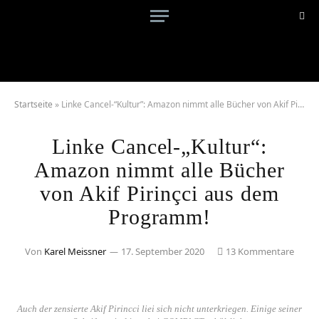
Startseite
»
Linke Cancel-“Kultur”: Amazon nimmt alle Bücher von Akif Pirinçci aus dem Programm!
Linke Cancel-„Kultur“:
Amazon nimmt alle Bücher
von Akif Pirinçci aus dem
Programm!
Von
Karel Meissner
17. September 2020
13 Kommentare
Auch der zensierte Akif Pirincci liei sich nicht unterkriegen. Einige seiner