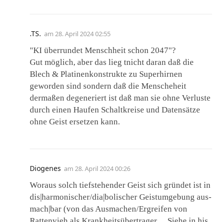
.TS.
am
28. April 2024 02:55
"KI überrundet Menschheit schon 2047"?
Gut möglich, aber das lieg tnicht daran daß die
Blech & Platinenkonstrukte zu Superhirnen
geworden sind sondern daß die Menscheheit
dermaßen degeneriert ist daß man sie ohne Verluste
durch einen Haufen Schaltkreise und Datensätze
ohne Geist ersetzen kann.
Diogenes
am
28. April 2024 00:26
Woraus solch tiefstehender Geist sich gründet ist in
dis|harmonischer/dia|bolischer Geistumgebung aus-
mach|bar (von das Ausmachen/Ergreifen von
Rattenvieh als Krankheitsübertrager… Siehe in his.