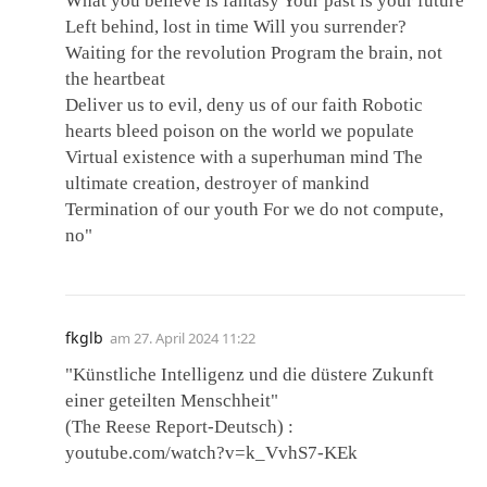
What you believe is fantasy Your past is your future
Left behind, lost in time Will you surrender?
Waiting for the revolution Program the brain, not
the heartbeat
Deliver us to evil, deny us of our faith Robotic
hearts bleed poison on the world we populate
Virtual existence with a superhuman mind The
ultimate creation, destroyer of mankind
Termination of our youth For we do not compute,
no"
fkglb
am
27. April 2024 11:22
"Künstliche Intelligenz und die düstere Zukunft
einer geteilten Menschheit"
(The Reese Report-Deutsch) :
youtube.com/watch?v=k_VvhS7-KEk