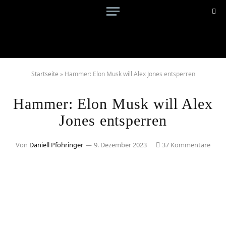
Startseite
»
Hammer: Elon Musk will Alex Jones entsperren
Hammer: Elon Musk will Alex
Jones entsperren
Von
Daniell Pföhringer
9. Dezember 2023
37 Kommentare