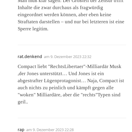
Man muß klar sagen: Der Großteil der Zensur trifft
Inhalte die zwar durchaus als fragwürdig
eingeordnet werden können, aber eben keine
Straftaten darstellen – und nur bei letzteren ist eine
Sperre legitim.
rat.denkend
am
9. Dezember 2023 22:32
Compact liebt "RechtsLibertaer"-Milliardär Musk
,der Jones unterstützt… Und Jones ist ein
abgestrafter Lügenprotagonist… Naja, Compact ist
auch nichts zu peinlich und kämpft gegen alle
"woken" Milliardäre, aber die "rechts"Typen sind
geil..
rap
am
9. Dezember 2023 22:28