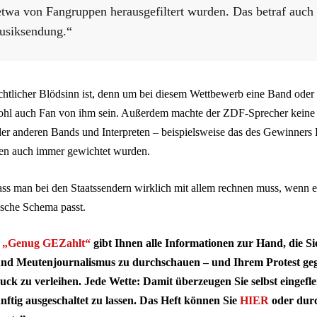
twa von Fangruppen herausgefiltert wurden. Das betraf auch
usiksendung.“
ichtlicher Blödsinn ist, denn um bei diesem Wettbewerb eine Band oder
hl auch Fan von ihm sein. Außerdem machte der ZDF-Sprecher keine
der anderen Bands und Interpreten – beispielsweise das des Gewinner
ren auch immer gewichtet wurden.
ass man bei den Staatssendern wirklich mit allem rechnen muss, wenn e
ische Schema passt.
 „Genug GEZahlt“
gibt Ihnen alle Informationen zur Hand, die Si
und Meutenjournalismus zu durchschauen – und Ihrem Protest geg
ck zu verleihen. Jede Wette: Damit überzeugen Sie selbst eingefle
ünftig ausgeschaltet zu lassen. Das Heft können Sie
HIER
oder durc