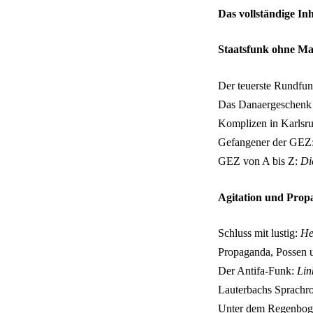
Das vollständige In
Staatsfunk ohne M
Der teuerste Rundfun
Das Danaergeschenk d
Komplizen in Karlsr
Gefangener der GEZ
GEZ von A bis Z:
Di
Agitation und Pro
Schluss mit lustig:
He
Propaganda, Possen 
Der Antifa-Funk:
Lin
Lauterbachs Sprachr
Unter dem Regenbo