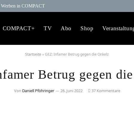
Werben in COMPACT
COMPACT+
TV
Abo
Shop
Veranstaltun
Startseite
»
GEZ: Infamer Betrug gegen die Onkelz
nfamer Betrug gegen die
Von
Daniell Pföhringer
26. Juni 2022
37 Kommentare