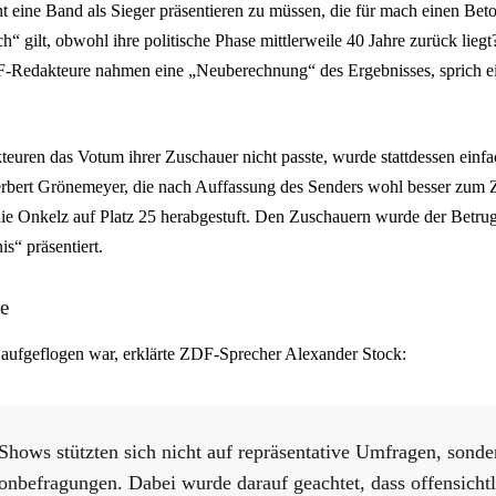
ht eine Band als Sieger präsentieren zu müssen, die für mach einen Be
ch“ gilt, obwohl ihre politische Phase mittlerweile 40 Jahre zurück liegt
-Redakteure nahmen eine „Neuberechnung“ des Ergebnisses, sprich ei
uren das Votum ihrer Zuschauer nicht passte, wurde stattdessen einfac
rbert Grönemeyer, die nach Auffassung des Senders wohl besser zum Z
ie Onkelz auf Platz 25 herabgestuft. Den Zuschauern wurde der Betrug 
s“ präsentiert.
e
 aufgeflogen war, erklärte ZDF-Sprecher Alexander Stock:
Shows stützten sich nicht auf repräsentative Umfragen, sonde
onbefragungen. Dabei wurde darauf geachtet, dass offensichtl