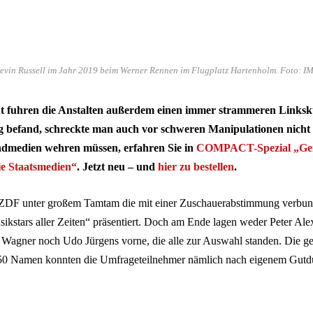
vin Russell im Jahr 2019 beim Werner Rennen im Flugplatz Hartenholm. Foto: IM
t fuhren die Anstalten außerdem einen immer strammeren Links
ig befand, schreckte man auch vor schweren Manipulationen nich
ndmedien wehren müssen, erfahren Sie in
COMPACT-Spezial „Ge
e Staatsmedien“
. Jetzt neu – und
hier zu bestellen
.
ZDF unter großem Tamtam die mit einer Zuschauerabstimmung verbu
ikstars aller Zeiten“ präsentiert. Doch am Ende lagen weder Peter Al
Wagner noch Udo Jürgens vorne, die alle zur Auswahl standen. Die g
 250 Namen konnten die Umfrageteilnehmer nämlich nach eigenem Gutd