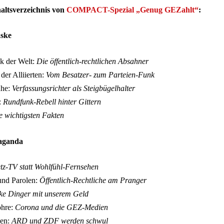
haltsverzeichnis von
COMPACT-Spezial „Genug GEZahlt“
:
aske
k der Welt:
Die öffentlich-rechtlichen Absahner
er Alliierten:
Vom Besatzer- zum Parteien-Funk
uhe:
Verfassungsrichter als Steigbügelhalter
:
Rundfunk-Rebell hinter Gittern
e wichtigsten Fakten
paganda
tz-TV statt Wohlfühl-Fernsehen
und Parolen:
Öffentlich-Rechtliche am Pranger
ke Dinger mit unserem Geld
ohre:
Corona und die GEZ-Medien
gen:
ARD und ZDF werden schwul