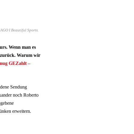
AGO I Beautiful Sports.
kurs. Wenn man es
t zurück. Warum wir
nug GEZahlt –
ndene Sendung
exander noch Roberto
egebene
ünken erweitern.