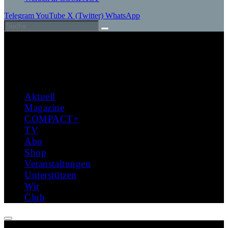
Telegram
YouTube
X (Twitter)
WhatsApp
Aktuell
Magazine
COMPACT+
TV
Abo
Shop
Veranstaltungen
Unterstützen
Wir
Club