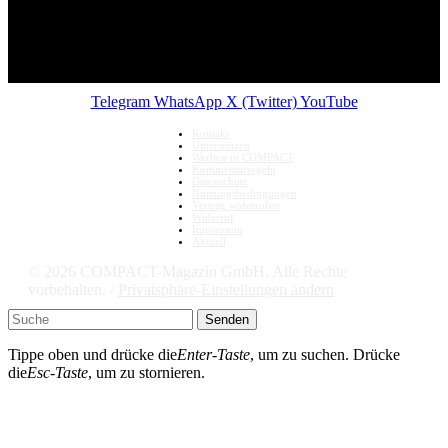
Telegram
WhatsApp
X (Twitter)
YouTube
Kontakt
Unterstützen
Werben in COMPACT
Kommentarregeln
Datenschutz
Nutzungsbedingungen
Vertrag widerrufen
Widerruf
Impressum
Aktuell
© 2026 COMPACT-Magazin GmbH. Alle Rechte
vorbehalten. /
Privatsphäre-Einstellungen ändern
Senden
Tippe oben und drücke die
Enter-Taste
, um zu suchen. Drücke
die
Esc-Taste
, um zu stornieren.