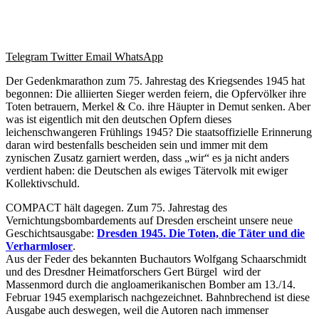
Telegram
Twitter
Email
WhatsApp
Der Gedenkmarathon zum 75. Jahrestag des Kriegsendes 1945 hat
begonnen: Die alliierten Sieger werden feiern, die Opfervölker ihre
Toten betrauern, Merkel & Co. ihre Häupter in Demut senken. Aber
was ist eigentlich mit den deutschen Opfern dieses
leichenschwangeren Frühlings 1945? Die staatsoffizielle Erinnerung
daran wird bestenfalls bescheiden sein und immer mit dem
zynischen Zusatz garniert werden, dass „wir“ es ja nicht anders
verdient haben: die Deutschen als ewiges Tätervolk mit ewiger
Kollektivschuld.
COMPACT hält dagegen. Zum 75. Jahrestag des
Vernichtungsbombardements auf Dresden erscheint unsere neue
Geschichtsausgabe:
Dresden 1945. Die Toten, die Täter und die
Verharmloser
.
Aus der Feder des bekannten Buchautors Wolfgang Schaarschmidt
und des Dresdner Heimatforschers Gert Bürgel wird der
Massenmord durch die angloamerikanischen Bomber am 13./14.
Februar 1945 exemplarisch nachgezeichnet. Bahnbrechend ist diese
Ausgabe auch deswegen, weil die Autoren nach immenser