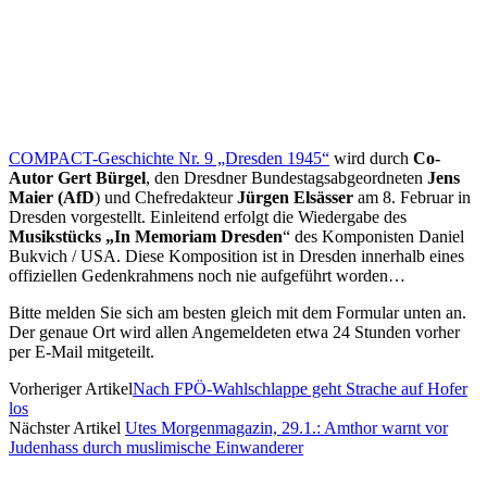
COMPACT-Geschichte Nr. 9 „Dresden 1945“
wird durch
Co-
Autor Gert Bürgel
, den Dresdner Bundestagsabgeordneten
Jens
Maier (AfD
) und Chefredakteur
Jürgen Elsässer
am 8. Februar in
Dresden vorgestellt. Einleitend erfolgt die Wiedergabe des
Musikstücks „In Memoriam Dresden
“ des Komponisten Daniel
Bukvich / USA. Diese Komposition ist in Dresden innerhalb eines
offiziellen Gedenkrahmens noch nie aufgeführt worden…
Bitte melden Sie sich am besten gleich mit dem Formular unten an.
Der genaue Ort wird allen Angemeldeten etwa 24 Stunden vorher
per E-Mail mitgeteilt.
Vorheriger Artikel
Nach FPÖ-Wahlschlappe geht Strache auf Hofer
los
Nächster Artikel
Utes Morgenmagazin, 29.1.: Amthor warnt vor
Judenhass durch muslimische Einwanderer