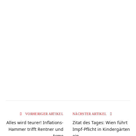
VORHERIGER ARTIKEL
NÄCHSTER ARTIKEL
Alles wird teurer! Inflations-
Zitat des Tages: Wien führt
Hammer trifft Rentner und
Impf-Pflicht in Kindergärten
Arme
ein