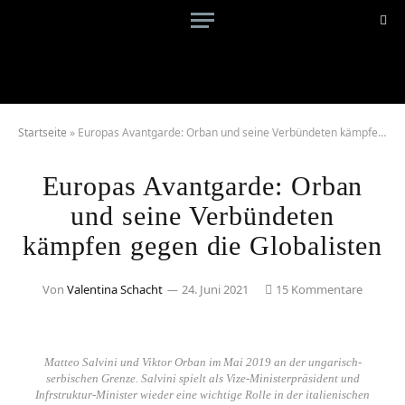
Startseite
»
Europas Avantgarde: Orban und seine Verbündeten kämpfen gegen die Globalisten
Europas Avantgarde: Orban
und seine Verbündeten
kämpfen gegen die Globalisten
Von
Valentina Schacht
24. Juni 2021
15 Kommentare
Matteo Salvini und Viktor Orban im Mai 2019 an der ungarisch-
serbischen Grenze. Salvini spielt als Vize-Ministerpräsident und
Infrstruktur-Minister wieder eine wichtige Rolle in der italienischen