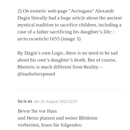
2) On esoteric web-page "Arctogaea" Alexandr
Dugin literally had a huge article about the ancient
mystical tradition to sacrifice children, including a
case of a father sacrificing his daughter’s life: :
arcto.ru/article/1655 (image 3)
By Dugin’s own Logic, there is no need to be sad
about his own’s daughter’s death. But of course,
Rhetoric is much different from Reality. –
@nazbolsexposed
So is es
am
23. August 2022 02:57
Bevor Sie vor Hass
und Hetze platzen und weiter Blödsinn
verbreiten, lesen Sie folgendes: