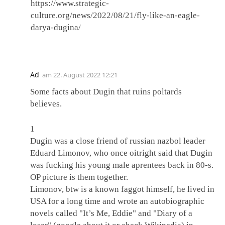
https://www.strategic-
culture.org/news/2022/08/21/fly-like-an-eagle-
darya-dugina/
Ad
am
22. August 2022 12:21
Some facts about Dugin that ruins poltards
believes.
1
Dugin was a close friend of russian nazbol leader
Eduard Limonov, who once oitright said that Dugin
was fucking his young male aprentees back in 80-s.
OP picture is them together.
Limonov, btw is a known faggot himself, he lived in
USA for a long time and wrote an autobiographic
novels called "It’s Me, Eddie" and "Diary of a