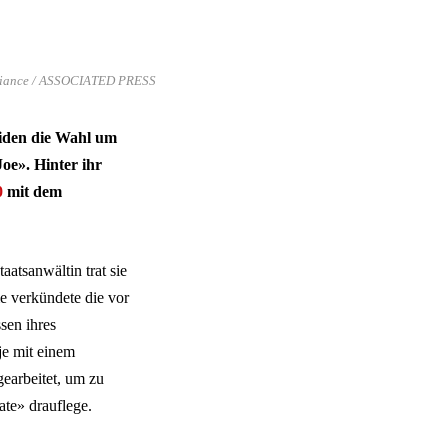
 alliance / ASSOCIATED PRESS
 Biden die Wahl um
Joe». Hinter ihr
0
mit dem
aatsanwältin trat sie
e verkündete die vor
sen ihres
je mit einem
gearbeitet, um zu
te» drauflege.