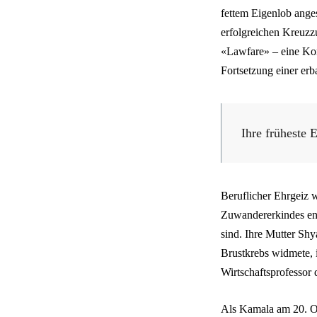
fettem Eigenlob anges
erfolgreichen Kreuzz
«Lawfare» – eine Kom
Fortsetzung einer erb
Ihre früheste 
Beruflicher Ehrgeiz 
Zuwandererkindes ent
sind. Ihre Mutter Sh
Brustkrebs widmete, 
Wirtschaftsprofessor d
Als Kamala am 20. Ok