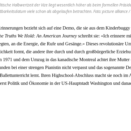
litische Halbwertzeit der Vize liegt wesentlich höher als beim formellen Präsi
barkeitsdatum viele schon als abgelaufen betrachten. Foto: picture alliance
Erinnerungen bezieht sich auf eine Demo, die sie aus dem Kinderbuggy h
he Truths We Hold: An American Journey
schreibt sie: «Ich erinnere 
gten, an die Energie, die Rufe und Gesänge.» Dieses revolutionäre Umf
nlichkeit formt, die andere ihre durch und durch großbürgerliche Erzie
rn 1971 und dem Umzug in das kanadische Montreal achtet ihre Mutter d
unden bei einer strengen Pianistin nicht verpasst und das sogenannte De
allettunterricht lernt. Ihren Highschool-Abschluss macht sie noch im A
 erst Politik und Ökonomie in der US-Hauptstadt Washington und danac