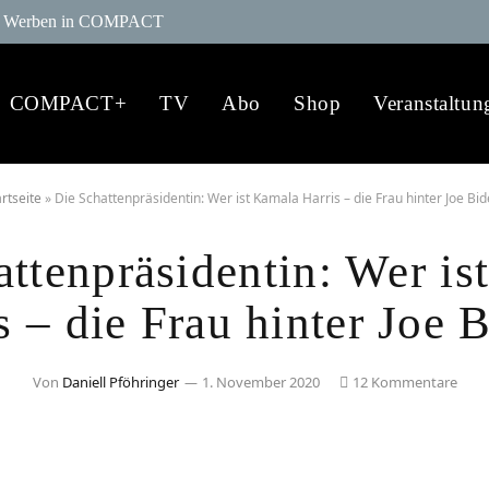
Werben in COMPACT
COMPACT+
TV
Abo
Shop
Veranstaltun
rtseite
»
Die Schattenpräsidentin: Wer ist Kamala Harris – die Frau hinter Joe Bid
attenpräsidentin: Wer is
s – die Frau hinter Joe 
Von
Daniell Pföhringer
1. November 2020
12 Kommentare