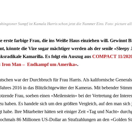
shingtoner Sumpf ist Kamala Harris schon jetzt die Nummer Eins. Foto: picture
ie erste farbige Frau, die ins Weiße Haus einziehen will. Gewinnt
t, könnte die Vize sogar mächtiger werden als der senile «Sleepy 
inksradikale Kamarilla. Es folgt ein Auszug aus
COMPACT 11/202
 Iron Man – Endkampf um Amerika»
.
tschen war der Durchbruch für Frau Harris. Als kalifornische Generalst
 Jahres 2016 in das Blitzlichtgewitter der Kameras. Mit bebender Stimm
otzende Frau, soeben einen «Meilenstein» bei der Vertretung der Interes
zu haben. Es handele sich um den größten Vergleich, auf den man sich 
gt habe. Ihre Mitarbeiter hätten seit einiger Zeit «Tag und Nacht» durch
ochmals 86 Millionen US-Dollar an Strafzahlungen an den «Golden Sta