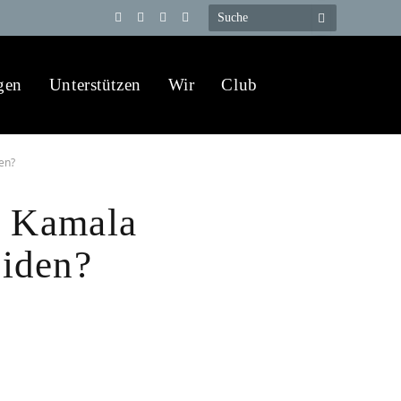
Telegram
YouTube
X
WhatsApp
(Twitter)
gen
Unterstützen
Wir
Club
en?
t Kamala
Biden?