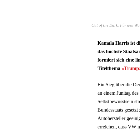
Out of the Dark: Für den Wa
Kamala Harris ist d
das höchste Staatsam
formiert sich eine l
Titelthema
«Trump:
Ein Sieg über die Deu
an einem Junitag des
Selbstbewusstsein str
Bundesstaats gesetzt 
Autohersteller geeini
erreichen, dass VW n