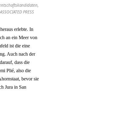
dentschaftskandidaten,
 / ASSOCIATED PRESS
eraus erlebte. In
mich an ein Meer von
eld ist die eine
hung. Auch nach der
arauf, dass die
mi Plié, also die
hornstaat, bevor sie
h Jura in San