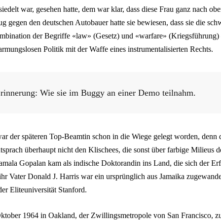
iedelt war, gesehen hatte, dem war klar, dass diese Frau ganz nach obe
ug gegen den deutschen Autobauer hatte sie bewiesen, dass sie die sch
bination der Begriffe «law» (Gesetz) und «warfare» (Kriegsführung) –
armungslosen Politik mit der Waffe eines instrumentalisierten Rechts.
Erinnerung: Wie sie im Buggy an einer Demo teilnahm.
war der späteren Top-Beamtin schon in die Wiege gelegt worden, denn d
sprach überhaupt nicht den Klischees, die sonst über farbige Milieus
yamala Gopalan kam als indische Doktorandin ins Land, die sich der E
ihr Vater Donald J. Harris war ein ursprünglich aus Jamaika zugewande
er Eliteuniversität Stanford.
tober 1964 in Oakland, der Zwillingsmetropole von San Francisco, z