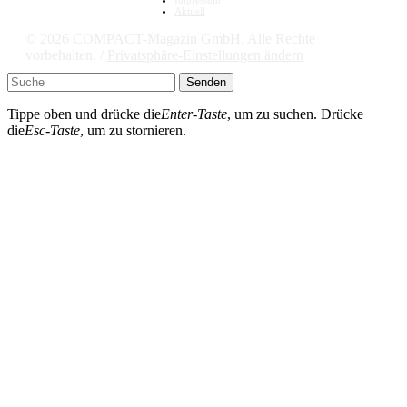
Aktuell
© 2026 COMPACT-Magazin GmbH. Alle Rechte
vorbehalten. /
Privatsphäre-Einstellungen ändern
Senden
Tippe oben und drücke die
Enter-Taste
, um zu suchen. Drücke
die
Esc-Taste
, um zu stornieren.