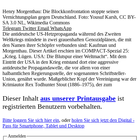
Henry Morgenthau: Die Blockkonfrontation stoppte seinen
Vernichtungsplan gegen Deutschland. Foto: Yousuf Karsh, CC BY-
SA 3.0 NL, Wikimedia Commons
Telegram
Twitter
Email
WhatsApp
Die antideutsche US-Hetzpropaganda während des Zweiten
Weltkriegs mündete in zwei grauenhaften Genozidplänen, die mit
den Namen ihrer Schöpfer verbunden sind: Kaufman und
Morgenthau. Dieser Artikel erschien im COMPACT-Spezial 25:
„Krieg. Lügen. USA: Die Blutspur einer Weltmacht“. Mit dem
Eintritt der USA in den Krieg entstand dort eine aggressive
antideutsche Propagandawelle, die vor allem von einer
halbamtlichen Regierungsstelle, der sogenannten Schriftsteller-
Union, genährt wurde. Maßgeblicher Kopf der Vereinigung war der
Krimiautor Rex Todhunter Stout (1886–1975), der zum
Dieser Inhalt
aus unserer Printausgabe
ist
registrierten Benutzern vorbehalten.
Bitte loggen Sie sich hier ein
, oder
holen Sie sich jetzt den Digital -
Pass für Smartphone, Tablet und Desktop
Anmelden