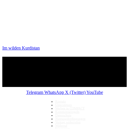
Im wilden Kurdistan
Telegram
WhatsApp
X (Twitter)
YouTube
Kontakt
Unterstützen
Werben in COMPACT
Kommentarregeln
Datenschutz
Nutzungsbedingungen
Vertrag widerrufen
Widerruf
Impressum