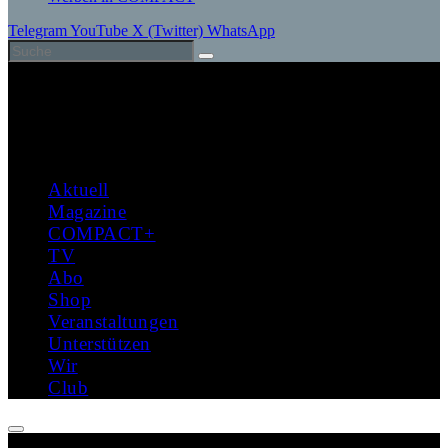
Telegram
YouTube
X (Twitter)
WhatsApp
Aktuell
Magazine
COMPACT+
TV
Abo
Shop
Veranstaltungen
Unterstützen
Wir
Club