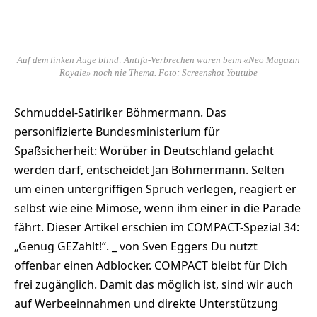
Auf dem linken Auge blind: Antifa-Verbrechen waren beim «Neo Magazin
Royale» noch nie Thema. Foto: Screenshot Youtube
Schmuddel-Satiriker Böhmermann. Das
personifizierte Bundesministerium für
Spaßsicherheit: Worüber in Deutschland gelacht
werden darf, entscheidet Jan Böhmermann. Selten
um einen untergriffigen Spruch verlegen, reagiert er
selbst wie eine Mimose, wenn ihm einer in die Parade
fährt. Dieser Artikel erschien im COMPACT-Spezial 34:
„Genug GEZahlt!“. _ von Sven Eggers Du nutzt
offenbar einen Adblocker. COMPACT bleibt für Dich
frei zugänglich. Damit das möglich ist, sind wir auch
auf Werbeeinnahmen und direkte Unterstützung