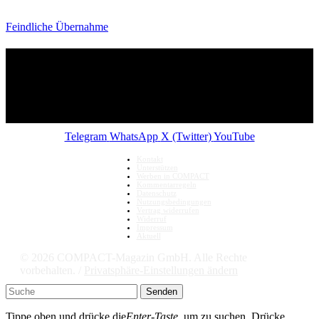
Feindliche Übernahme
Telegram
WhatsApp
X (Twitter)
YouTube
Kontakt
Unterstützen
Werben in COMPACT
Kommentarregeln
Datenschutz
Nutzungsbedingungen
Vertrag widerrufen
Widerruf
Impressum
Aktuell
© 2026 COMPACT-Magazin GmbH. Alle Rechte
vorbehalten. /
Privatsphäre-Einstellungen ändern
Senden
Tippe oben und drücke die
Enter-Taste
, um zu suchen. Drücke