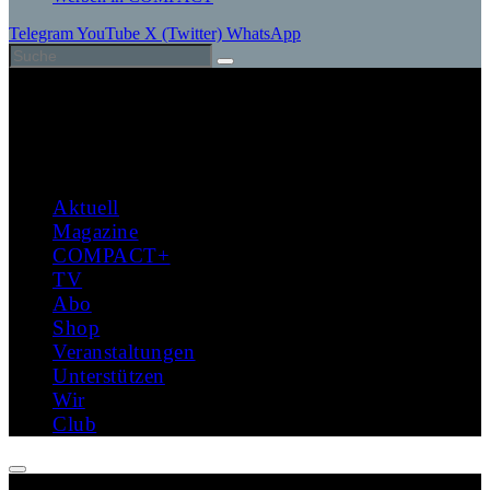
Telegram
YouTube
X (Twitter)
WhatsApp
Aktuell
Magazine
COMPACT+
TV
Abo
Shop
Veranstaltungen
Unterstützen
Wir
Club