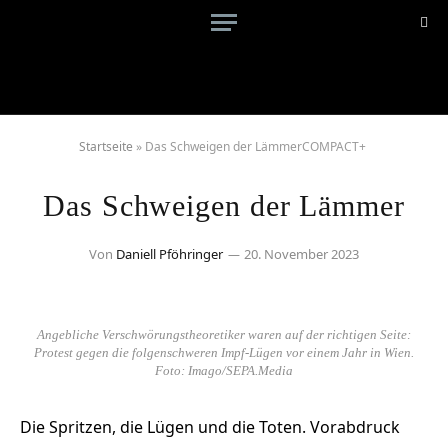
Startseite
»
Das Schweigen der LämmerCOMPACT+
Das Schweigen der Lämmer
Von
Daniell Pföhringer
20. November 2023
Angebliche Verschwörungstheoretiker waren auf der richtigen Seite:
Protest gegen die folgenschweren Impf-Lügen vor einem Jahr in Wien.
Foto: Imago/SEPA.Media
Die Spritzen, die Lügen und die Toten. Vorabdruck