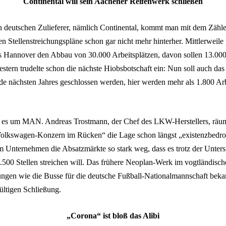
Continental will sein Aachener Reifenwerk schließen
n deutschen Zulieferer, nämlich Continental, kommt man mit dem Zähl
n Stellenstreichungspläne schon gar nicht mehr hinterher. Mittlerweile 
s Hannover den Abbau von 30.000 Arbeitsplätzen, davon sollen 13.000
stern trudelte schon die nächste Hiobsbotschaft ein: Nun soll auch da
e nächsten Jahres geschlossen werden, hier werden mehr als 1.800 Arb
t es um MAN. Andreas Trostmann, der Chef des LKW-Herstellers, räum
 Volkswagen-Konzern im Rücken“ die Lage schon längst „existenzbedr
m Unternehmen die Absatzmärkte so stark weg, dass es trotz der Unters
.500 Stellen streichen will. Das frühere Neoplan-Werk im vogtländisch
ungen wie die Busse für die deutsche Fußball-Nationalmannschaft bekann
ültigen Schließung.
„Corona“ ist bloß das Alibi