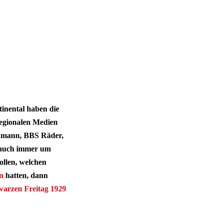
inental haben die
regionalen Medien
enmann, BBS Räder,
s auch immer um
ollen, welchen
n
hatten, dann
warzen Freitag 1929