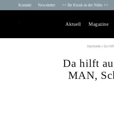
Kontakt
Newsletter
++ Ihr Kiosk in der Nähe ++
Aktuell
Magazine
Startseite
»
Da hilf
Da hilft a
MAN, Scha