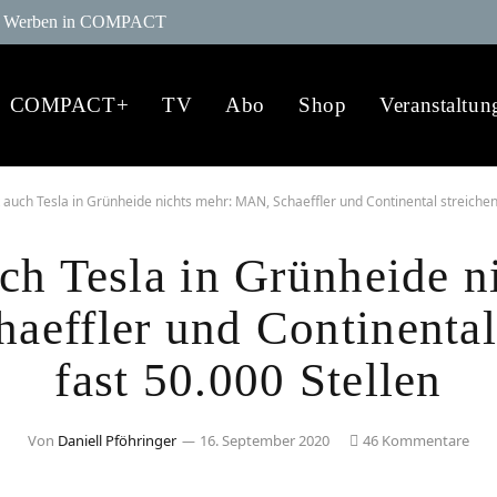
Werben in COMPACT
COMPACT+
TV
Abo
Shop
Veranstaltun
t auch Tesla in Grünheide nichts mehr: MAN, Schaeffler und Continental streichen
uch Tesla in Grünheide n
effler und Continental
fast 50.000 Stellen
Von
Daniell Pföhringer
16. September 2020
46 Kommentare