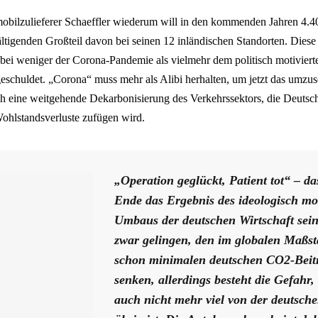
obilzulieferer Schaeffler wiederum will in den kommenden Jahren 4.40
ltigenden Großteil davon bei seinen 12 inländischen Standorten. Diese
dabei weniger der Corona-Pandemie als vielmehr dem politisch motivier
schuldet. „Corona“ muss mehr als Alibi herhalten, um jetzt das umzuse
ch eine weitgehende Dekarbonisierung des Verkehrssektors, die Deutsc
hlstandsverluste zufügen wird.
„Operation geglückt, Patient tot“ – d
Ende das Ergebnis des ideologisch mot
Umbaus der deutschen Wirtschaft sein
zwar gelingen, den im globalen Maßs
schon minimalen deutschen CO2-Beitr
senken, allerdings besteht die Gefahr
auch nicht mehr viel von der deutsche