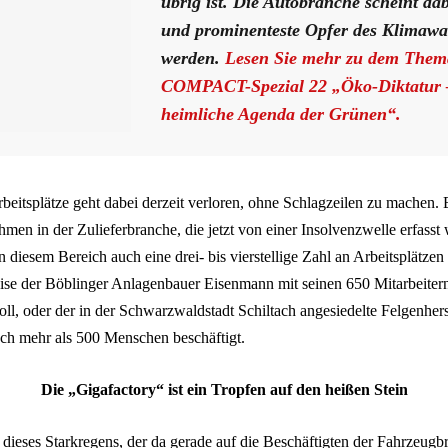
übrig ist. Die Autobranche scheint dab
und prominenteste Opfer des Klimawa
werden.
Lesen Sie mehr zu dem Them
COMPACT-Spezial 22 „Öko-Diktatur 
heimliche Agenda der Grünen“.
rbeitsplätze geht dabei derzeit verloren, ohne Schlagzeilen zu machen. 
men in der Zulieferbranche, die jetzt von einer Insolvenzwelle erfasst
 diesem Bereich auch eine drei- bis vierstellige Zahl an Arbeitsplätzen
eise der Böblinger Anlagenbauer Eisenmann mit seinen 650 Mitarbeitern
ll, oder der in der Schwarzwaldstadt Schiltach angesiedelte Felgenher
uch mehr als 500 Menschen beschäftigt.
Die „Gigafactory“ ist ein Tropfen auf den heißen Stein
dieses Starkregens, der da gerade auf die Beschäftigten der Fahrzeugb