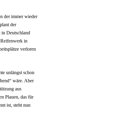
en der immer wieder
plant der
 in Deutschland
s Reifenwerk in
eitsplätze verloren
te unlängst schon
ohend“ wäre. Aber
tützung aus
en Plauen, das für
t ist, steht nun