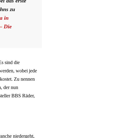
ei das erste
hns zu
a in
– Die
Es sind die
 werden, wobei jede
 kostet. Zu nennen
, der nun
steller BBS Räder,
ranche niedergeht,