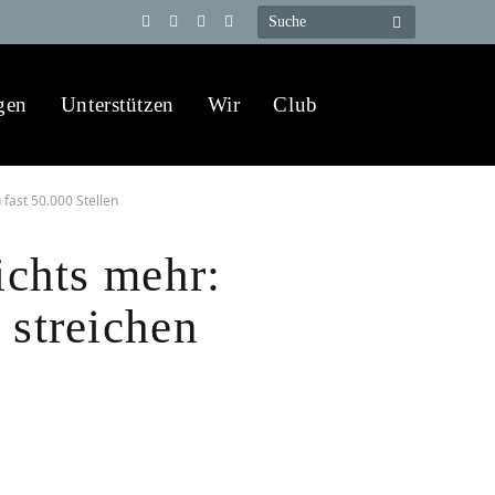
Telegram
YouTube
X
WhatsApp
(Twitter)
gen
Unterstützen
Wir
Club
 fast 50.000 Stellen
ichts mehr:
 streichen