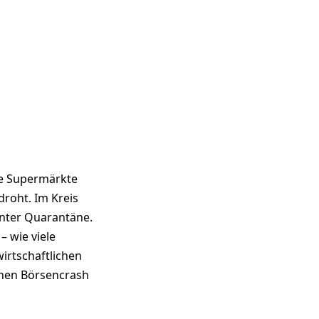
fte Supermärkte
roht. Im Kreis
unter Quarantäne.
– wie viele
irtschaftlichen
chen Börsencrash