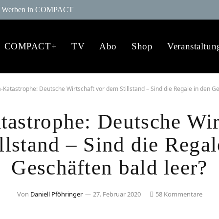
Werben in COMPACT
COMPACT+
TV
Abo
Shop
Veranstaltun
-Katastrophe: Deutsche Wirtschaft vor dem Stillstand – Sind die Regale in den Ge
astrophe: Deutsche Wir
llstand – Sind die Regal
Geschäften bald leer?
Von
Daniell Pföhringer
27. Februar 2020
58 Kommentare