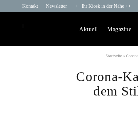
Kontakt
Newsletter
++ Ihr Kiosk in der Nähe ++
Aktuell
Magazine
Startseite
»
Corona
Corona-Kat
dem Sti