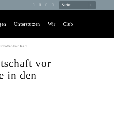
Telegram
YouTube
X
WhatsApp
(Twitter)
gen
Unterstützen
Wir
Club
schäften bald leer?
tschaft vor
e in den