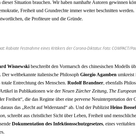
n dieser Situation brauchen. Wir haben namhafte Autoren gewinnen kön
mokratie, Freiheit und Grundrechte immer weiter beschnitten werden.
twortlichen, die Profiteure und die Gründe.
taat: Rabiate Festnahme eines Kritikers der Corona-Diktatur. Foto: COMPACT/P
ard Wisnewski
beschreibt den Vormarsch des chinesischen Modells 
. Der weltbekannte italienische Philosoph
Giorgio Agamben
umkreist 
 totale Entrechtung des Menschen.
Rudolf Brandner
, ebenfalls Phil
 Artikel in Publikationen wie der
Neuen Zürcher Zeitung
,
The Europea
der Freiheit“, die das Regime über eine perverse Neuinterpretation der
et daraus das „Recht auf Widerstand“ ab. Und der Publizist
Heino Boss
ion
, schreibt aus christlicher Sicht über Leben, Freiheit und menschli
ssende
Dokumentation des Infektionsschutzgesetzes
, eines veritablen
es.