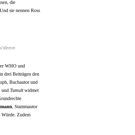
nen, die
 Und sie nennen Ross
aul Klemm
über WHO und
in drei Beiträgen den
osoph, Buchautor und
n
und
Tumult
widmet
 Grundrechte
elmann
, Stammautor
che Würde. Zudem