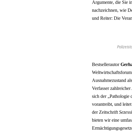
Argumente, die Sie i
nachzeichnen, wie De
und Reiter: Die Veran
Polizeis
Bestsellerautor
Gerh
Weltwirtschaftsforum
Ausnahmezustand als
Verfasser zahlreicher
sich der „Pathologie 
vorantreibt, und leit
der Zeitschrift
Sezess
bieten wir eine umfa
Ermächtigungsgesetz