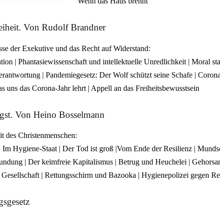
Wenn das Haus brennt
eiheit. Von Rudolf Brandner
sse der Exekutive und das Recht auf Widerstand:
tion | Phantasiewissenschaft und intellektuelle Unredlichkeit | Moral sta
erantwortung | Pandemiegesetz: Der Wolf schützt seine Schafe | Coron
s uns das Corona-Jahr lehrt | Appell an das Freiheitsbewusstsein
ngst. Von Heino Bosselmann
eit des Christenmenschen:
 Im Hygiene-Staat | Der Tod ist groß |Vom Ende der Resilienz | Mund
ndung | Der keimfreie Kapitalismus | Betrug und Heuchelei | Gehorsam
Gesellschaft | Rettungsschirm und Bazooka | Hygienepolizei gegen Rech
gsgesetz