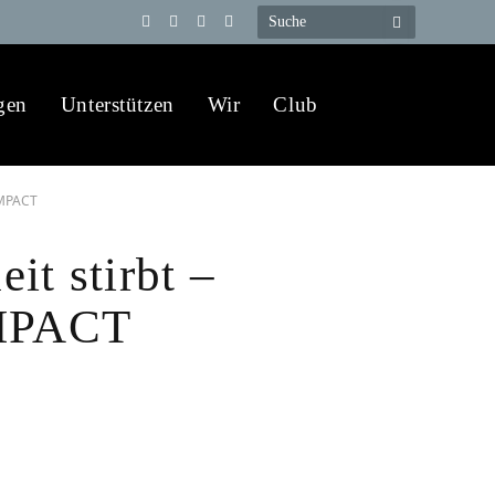
Telegram
YouTube
X
WhatsApp
(Twitter)
gen
Unterstützen
Wir
Club
OMPACT
it stirbt –
OMPACT