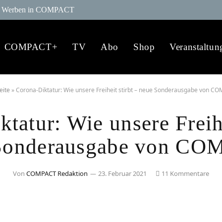
Werben in COMPACT
COMPACT+
TV
Abo
Shop
Veranstaltun
eite
»
Corona-Diktatur: Wie unsere Freiheit stirbt – neue Sonderausgabe von C
tatur: Wie unsere Freihe
Sonderausgabe von C
Von
COMPACT Redaktion
23. Februar 2021
11 Kommentare