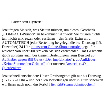
Fakten statt Hysterie!
Jetzt fragen Sie sich, was Sie tun müssen, um dieses Geschenk
„COMPACT-Pirincci“ zu bekommen? Antwort: Sie müssen nichts
tun, nichts ankreuzen oder ausfüllen – das Gratis-Extra wird
AUTOMATISCH jeder Bestellung beigelegt, die bis Dienstag (15.
Dezember) 24 Uhr
in unserem Online-Shop eintrudelt,
egal für
welchen von über 500 Artikeln Sie sich entscheiden. Das Geschenk
gibt’s übrigens auch bei kleinen Bestellungen: zum Beispiel
20
Aufkleber gegen Bill Gates („Der Impfdiktator“)
,
20 Aufkleber
„Keine Stimme den Grünen“
oder unseren
Anstecker „Q =
Querdenker“
.
Jetzt schnell entscheiden: Unser Gratisangebot gilt nur bis Dienstag
(15.12.) 24 Uhr – und bei allen Bestellungen über 25 Euro schenken
wir Ihnen auch noch das Porto!
Hier geht’s zum Schnäppchen!