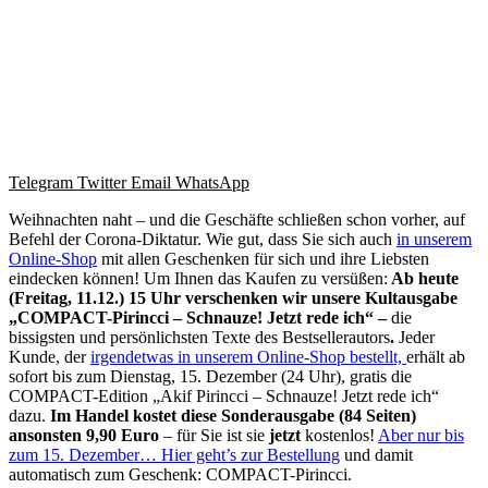
Telegram
Twitter
Email
WhatsApp
Weihnachten naht – und die Geschäfte schließen schon vorher, auf
Befehl der Corona-Diktatur. Wie gut, dass Sie sich auch
in unserem
Online-Shop
mit allen Geschenken für sich und ihre Liebsten
eindecken können! Um Ihnen das Kaufen zu versüßen:
Ab heute
(Freitag, 11.12.) 15 Uhr verschenken wir unsere Kultausgabe
„COMPACT-Pirincci – Schnauze! Jetzt rede ich“ –
die
bissigsten und persönlichsten Texte des Bestsellerautors
.
Jeder
Kunde, der
irgendetwas in unserem Online-Shop bestellt,
erhält ab
sofort bis zum Dienstag, 15. Dezember (24 Uhr), gratis die
COMPACT-Edition „Akif Pirincci – Schnauze! Jetzt rede ich“
dazu.
Im Handel kostet diese Sonderausgabe (84 Seiten)
ansonsten 9,90 Euro
– für Sie ist sie
jetzt
kostenlos!
Aber nur bis
zum 15. Dezember… Hier geht’s zur Bestellung
und damit
automatisch zum Geschenk: COMPACT-Pirincci.