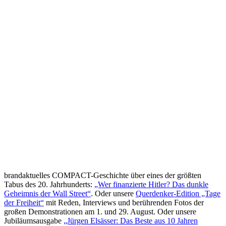
brandaktuelles COMPACT-Geschichte über eines der größten
Tabus des 20. Jahrhunderts:
„Wer finanzierte Hitler? Das dunkle
Geheimnis der Wall Street“
. Oder unsere
Querdenker-Edition „Tage
der Freiheit“
mit Reden, Interviews und berührenden Fotos der
großen Demonstrationen am 1. und 29. August. Oder unsere
Jubiläumsausgabe
„Jürgen Elsässer: Das Beste aus 10 Jahren