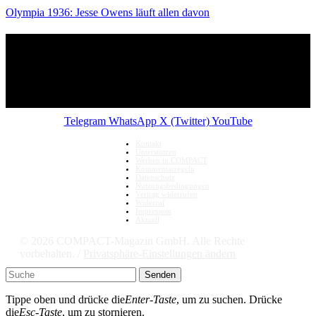
Olympia 1936: Jesse Owens läuft allen davon
Telegram
WhatsApp
X (Twitter)
YouTube
Kontakt
Unterstützen
Werben in COMPACT
Kommentarregeln
Datenschutz
Nutzungsbedingungen
Vertrag widerrufen
Widerruf
Impressum
Aktuell
© 2026 COMPACT-Magazin GmbH. Alle Rechte
vorbehalten. /
Privatsphäre-Einstellungen ändern
Senden
Tippe oben und drücke die
Enter-Taste
, um zu suchen. Drücke
die
Esc-Taste
, um zu stornieren.