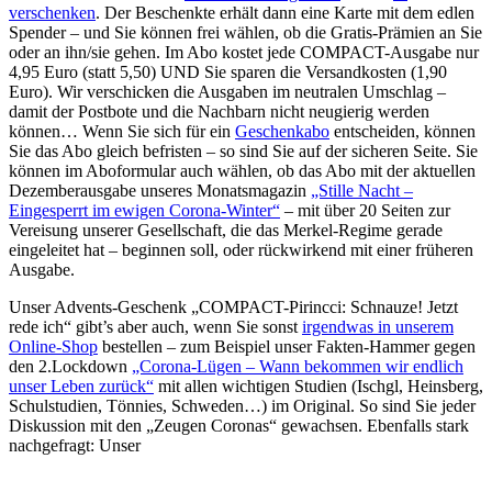
verschenken
. Der Beschenkte erhält dann eine Karte mit dem edlen
Spender – und Sie können frei wählen, ob die Gratis-Prämien an Sie
oder an ihn/sie gehen. Im Abo kostet jede COMPACT-Ausgabe nur
4,95 Euro (statt 5,50) UND Sie sparen die Versandkosten (1,90
Euro). Wir verschicken die Ausgaben im neutralen Umschlag –
damit der Postbote und die Nachbarn nicht neugierig werden
können… Wenn Sie sich für ein
Geschenkabo
entscheiden, können
Sie das Abo gleich befristen – so sind Sie auf der sicheren Seite. Sie
können im Aboformular auch wählen, ob das Abo mit der aktuellen
Dezemberausgabe unseres Monatsmagazin
„Stille Nacht –
Eingesperrt im ewigen Corona-Winter“
– mit über 20 Seiten zur
Vereisung unserer Gesellschaft, die das Merkel-Regime gerade
eingeleitet hat – beginnen soll, oder rückwirkend mit einer früheren
Ausgabe.
Unser Advents-Geschenk „COMPACT-Pirincci: Schnauze! Jetzt
rede ich“ gibt’s aber auch, wenn Sie sonst
irgendwas in unserem
Online-Shop
bestellen – zum Beispiel unser Fakten-Hammer gegen
den 2.Lockdown
„Corona-Lügen – Wann bekommen wir endlich
unser Leben zurück“
mit allen wichtigen Studien (Ischgl, Heinsberg,
Schulstudien, Tönnies, Schweden…) im Original. So sind Sie jeder
Diskussion mit den „Zeugen Coronas“ gewachsen. Ebenfalls stark
nachgefragt: Unser