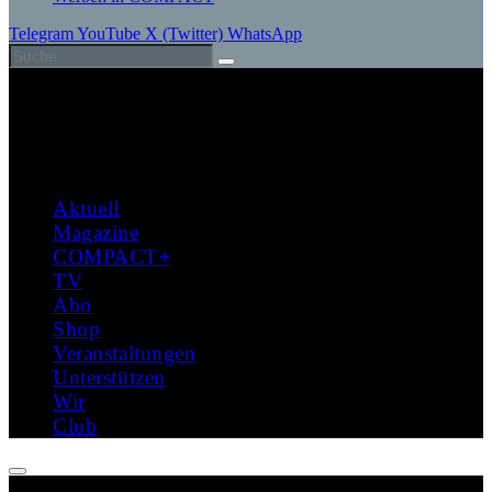
Telegram
YouTube
X (Twitter)
WhatsApp
Aktuell
Magazine
COMPACT+
TV
Abo
Shop
Veranstaltungen
Unterstützen
Wir
Club