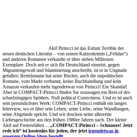
Akif Pirincci ist das Enfant Terrible der
neuen deutschen Literatur – von seinen Katzenkrimis („Felidae“)
und anderen Romanen verkaufte er über sieben Millionen
Exemplare. Doch seit er sich für Deutschland einsetzt, gegen
Migrantengewalt und Islamisierung anschreibt, ist er in Ungnade
gefallen: Bertelsmann hat seine Bücher, auch die unpolitischen
Romane, vom Markt verbannt, keine Buchhandlung und kein
Amazon verkaufen mehr irgendetwas von Pirincci! Ein Skandal!
Aber in COMPACT-Pirincci finden Sie sozusagen ein Best-of des
scharfzüngigen Spötters. Null political Correctness. Und es ist auch
sein persönlichstes Werk: COMPACT-Pirincci enthält ein langes
Interview, wo er über sein Leben, seine Liebe, seine Wandlungen,
seine Abgründe spricht. Und wir drucken seine allererste
Liebesgeschichte aus den frühen 1980er Jahren nach. Der kleine
Akif auf Freiersfüßen…
„COMPACT-Pirincci – Schnauze! Jetzt
rede ich“ ist kostenlos für jeden, der jetzt
irgendetwas in
unserem Online-Shop bestellt,