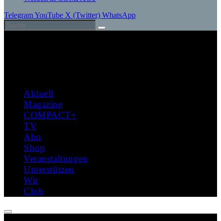
Telegram
YouTube
X (Twitter)
WhatsApp
Aktuell
Magazine
COMPACT+
TV
Abo
Shop
Veranstaltungen
Unterstützen
Wir
Club