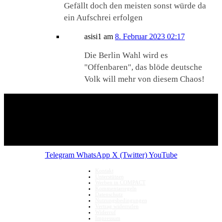
Gefällt doch den meisten sonst würde da
ein Aufschrei erfolgen
asisi1
am
8. Februar 2023 02:17
Die Berlin Wahl wird es
"Offenbaren", das blöde deutsche
Volk will mehr von diesem Chaos!
Telegram
WhatsApp
X (Twitter)
YouTube
Kontakt
Unterstützen
Werben in COMPACT
Kommentarregeln
Datenschutz
Nutzungsbedingungen
Vertrag widerrufen
Widerruf
Impressum