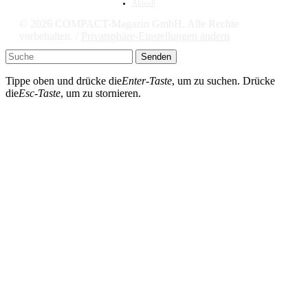
Aktuell
© 2026 COMPACT-Magazin GmbH. Alle Rechte
vorbehalten. /
Privatsphäre-Einstellungen ändern
Senden
Tippe oben und drücke die
Enter-Taste
, um zu suchen. Drücke
die
Esc-Taste
, um zu stornieren.