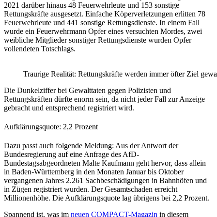
2021 darüber hinaus 48 Feuerwehrleute und 153 sonstige
Rettungskräfte ausgesetzt. Einfache Köperverletzungen erlitten 78
Feuerwehrleute und 441 sonstige Rettungsdienste. In einem Fall
wurde ein Feuerwehrmann Opfer eines versuchten Mordes, zwei
weibliche Mitglieder sonstiger Rettungsdienste wurden Opfer
vollendeten Totschlags.
Traurige Realität: Rettungskräfte werden immer öfter Ziel gewal
Die Dunkelziffer bei Gewalttaten gegen Polizisten und
Rettungskräften dürfte enorm sein, da nicht jeder Fall zur Anzeige
gebracht und entsprechend registriert wird.
Aufklärungsquote: 2,2 Prozent
Dazu passt auch folgende Meldung: Aus der Antwort der
Bundesregierung auf eine Anfrage des AfD-
Bundestagsabgeordneten Malte Kaufmann geht hervor, dass allein
in Baden-Württemberg in den Monaten Januar bis Oktober
vergangenen Jahres 2.261 Sachbeschädigungen in Bahnhöfen und
in Zügen registriert wurden. Der Gesamtschaden erreicht
Millionenhöhe. Die Aufklärungsquote lag übrigens bei 2,2 Prozent.
Spannend ist, was im
neuen COMPACT-Magazin
in diesem