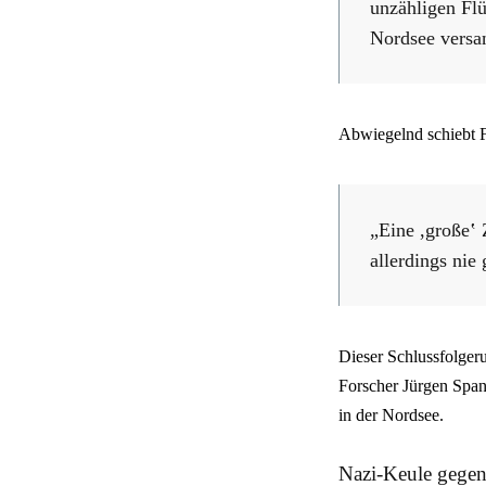
unzähligen Flü
Nordsee versan
Abwiegelnd schiebt Fr
„Eine ,großeʽ Z
allerdings nie
Dieser Schlussfolger
Forscher Jürgen Spanu
in der Nordsee.
Nazi-Keule gege