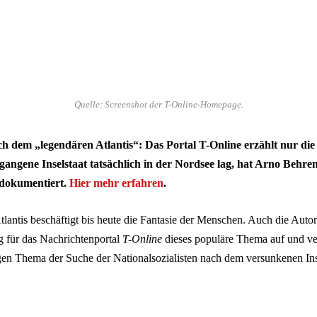
Quelle: Screenshot der T-Online-Homepage.
 dem „legendären Atlantis“: Das Portal T-Online erzählt nur die
ngene Inselstaat tatsächlich in der Nordsee lag, hat Arno Behre
dokumentiert.
Hier mehr erfahren
.
lantis beschäftigt bis heute die Fantasie der Menschen. Auch die Auto
ag für das Nachrichtenportal
T-Online
dieses populäre Thema auf und ve
igen Thema der Suche der Nationalsozialisten nach dem versunkenen Ins