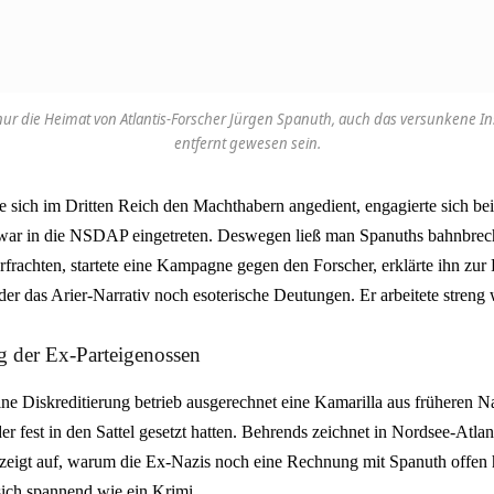
nur die Heimat von Atlantis-Forscher Jürgen Spanuth, auch das versunkene Inse
entfernt gewesen sein.
e sich im Dritten Reich den Machthabern angedient, engagierte sich be
 war in die NSDAP eingetreten. Deswegen ließ man Spanuths bahnbrec
rfrachten, startete eine Kampagne gegen den Forscher, erklärte ihn zur 
er das Arier-Narrativ noch esoterische Deutungen. Er arbeitete streng 
 der Ex-Parteigenossen
ne Diskreditierung betrieb ausgerechnet eine Kamarilla aus früheren Nat
r fest in den Sattel gesetzt hatten. Behrends zeichnet in Nordsee-Atlant
igt auf, warum die Ex-Nazis noch eine Rechnung mit Spanuth offen h
sich spannend wie ein Krimi.