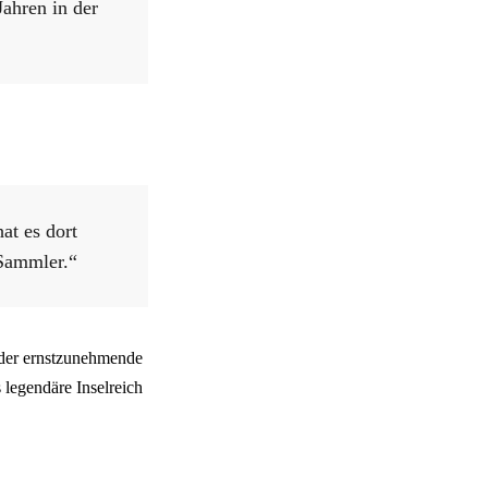
ahren in der
at es dort
 Sammler.“
 der ernstzunehmende
 legendäre Inselreich