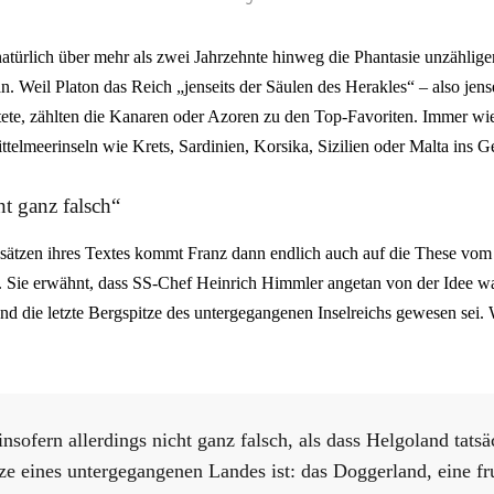
natürlich über mehr als zwei Jahrzehnte hinweg die Phantasie unzählige
n. Weil Platon das Reich „jenseits der Säulen des Herakles“ – also jen
rtete, zählten die Kanaren oder Azoren zu den Top-Favoriten. Immer w
telmeerinseln wie Krets, Sardinien, Korsika, Sizilien oder Malta ins G
t ganz falsch“
Absätzen ihres Textes kommt Franz dann endlich auch auf die These vom
 Sie erwähnt, dass SS-Chef Heinrich Himmler angetan von der Idee war
d die letzte Bergspitze des untergegangenen Inselreichs gewesen sei. W
nsofern allerdings nicht ganz falsch, als dass Helgoland tatsä
tze eines untergegangenen Landes ist: das Doggerland, eine fr