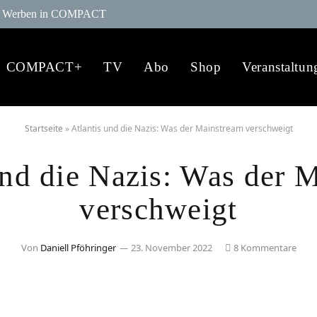
Werben in COMPACT
COMPACT+
TV
Abo
Shop
Veranstaltun
Startseite
»
Atlantis und die Nazis: Was der Mainstream verschweigt
und die Nazis: Was der 
verschweigt
Von
Daniell Pföhringer
23. November 2022
8 Kommentare