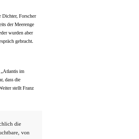
r Dichter, Forscher
seits der Meerenge
ieder wurden aber
espräch gebracht.
 „Atlantis im
, dass die
eiter stellt Franz
chlich die
uchtbare, von