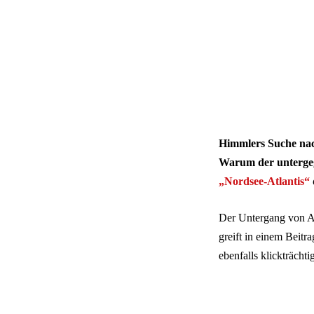
Himmlers Suche nach
Warum der untergega
„Nordsee-Atlantis“
Der Untergang von At
greift in einem Beitr
ebenfalls klickträcht