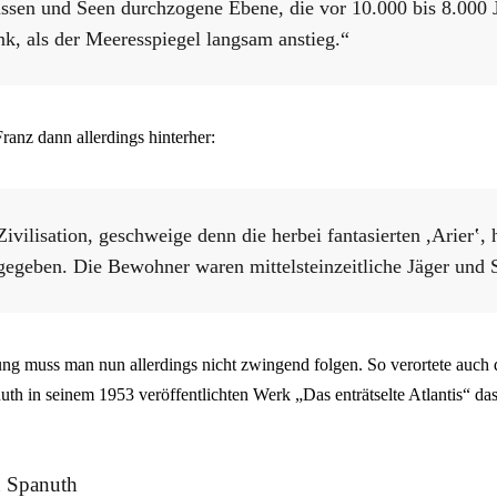
ssen und Seen durchzogene Ebene, die vor 10.000 bis 8.000 J
k, als der Meeresspiegel langsam anstieg.“
anz dann allerdings hinterher:
ivilisation, geschweige denn die herbei fantasierten ,Arierʽ, h
 gegeben. Die Bewohner waren mittelsteinzeitliche Jäger und
ung muss man nun allerdings nicht zwingend folgen. So verortete auch
th in seinem 1953 veröffentlichten Werk „Das enträtselte Atlantis“ das
n Spanuth